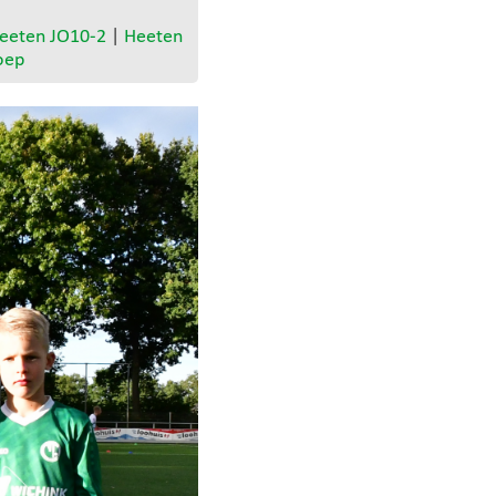
eeten JO10-2
|
Heeten
oep