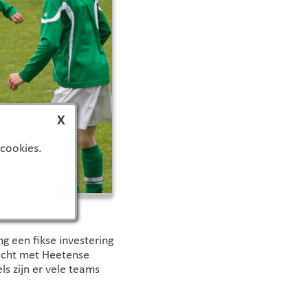
X
 cookies.
g een fikse investering
ocht met Heetense
s zijn er vele teams