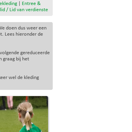
ekleding
|
Entree &
lid / Lid van verdienste
. We doen dus weer een
pt. Lees hieronder de
e volgende gereduceerde
 graag bij het
eer wel de kleding