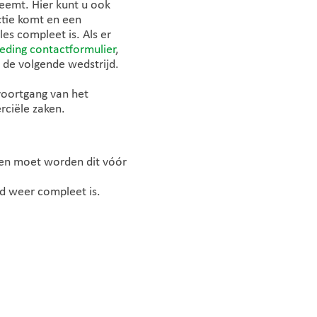
neemt. Hier kunt u ook
ctie komt en een
es compleet is. Als er
eding contactformulier
,
 de volgende wedstrijd.
voortgang van het
rciële zaken.
gen moet worden dit vóór
jd weer compleet is.