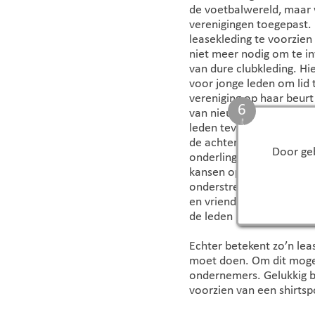
de voetbalwereld, maar
verenigingen toegepast.
leasekleding te voorzien 
niet meer nodig om te in
van dure clubkleding. Hi
voor jonge leden om lid 
vereniging op haar beur
5
van nieuwe leden soepele
leden tevens in dezelfd
de achtergrond. Hierdoo
Door geb
onderling groter en hebbe
kansen op een mooie vo
onderstreept SV Heeten
en vriendelijke dorpsvere
de leden is daar een bel
Echter betekent zo’n lea
moet doen. Om dit mogel
ondernemers. Gelukkig bl
voorzien van een shirtsp