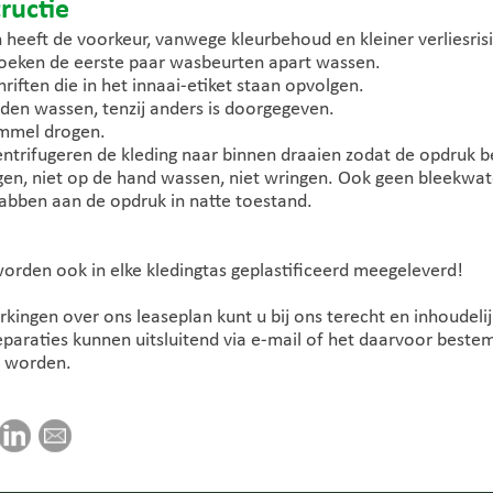
ructie
heeft de voorkeur, vanwege kleurbehoud en kleiner verliesris
roeken de eerste paar wasbeurten apart wassen.
riften die in het innaai-etiket staan opvolgen.
den wassen, tenzij anders is doorgegeven.
ommel drogen.
entrifugeren de kleding naar binnen draaien zodat de opdruk b
gen, niet op de hand wassen, niet wringen. Ook geen bleekwate
rabben aan de opdruk in natte toestand.
orden ook in elke kledingtas geplastificeerd meegeleverd!
ingen over ons leaseplan kunt u bij ons terecht en inhoudeli
eparaties kunnen uitsluitend via e-mail of het daarvoor best
d worden.