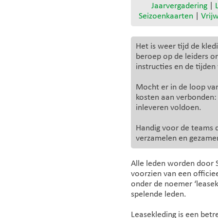
Jaarvergadering
|
Seizoenkaarten
|
Vrijw
Het is weer tijd de kl
beroep op de leiders om
instructies en de tijden
Mocht er in de loop van
kosten aan verbonden: S
inleveren voldoen.
Handig voor de teams di
verzamelen en gezamenl
Alle leden worden door 
voorzien van een officie
onder de noemer ‘leasekl
spelende leden.
Leasekleding is een betrek