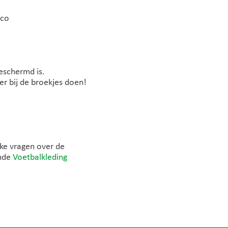
ico
eschermd is.
r bij de broekjes doen!
jke vragen over de
emde
Voetbalkleding