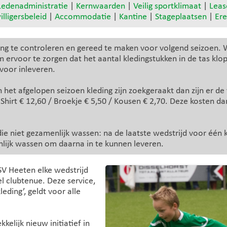
Ledenadministratie
|
Kernwaarden
|
Veilig sportklimaat
|
Leas
illigersbeleid
|
Accommodatie
|
Kantine
|
Stageplaatsen
|
Ere
eding te controleren en gereed te maken voor volgend seizoen
 ervoor te zorgen dat het aantal kledingstukken in de tas klo
 voor inleveren.
 het afgelopen seizoen kleding zijn zoekgeraakt dan zijn er d
hirt € 12,60 / Broekje € 5,50 / Kousen € 2,70. Deze kosten dan
e niet gezamenlijk wassen: na de laatste wedstrijd voor één k
ijk wassen om daarna in te kunnen leveren.
SV Heeten elke wedstrijd
el clubtenue. Deze service,
eding’, geldt voor alle
kelijk nieuw initiatief in