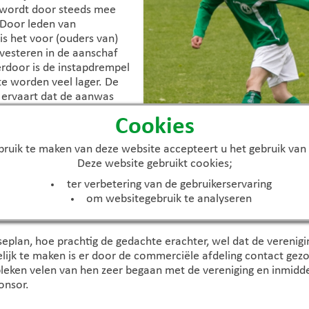
 wordt door steeds mee
 Door leden van
is het voor (ouders van)
vesteren in de aanschaf
erdoor is de instapdrempel
te worden veel lager. De
t ervaart dat de aanwas
r verloopt en dat alle
Cookies
e tenues lopen. Ongeacht
r is de verbondenheid
ruik te maken van deze website accepteert u het gebruik van
n alle leden gelijke
Deze website gebruikt cookies;
etbaltoekomst. Hiermee
 haar imago als een warme
ter verbetering van de gebruikerservaring
niging. De uitstraling van
om websitegebruik te analyseren
angrijk onderdeel van.
seplan, hoe prachtig de gedachte erachter, wel dat de verenigin
ijk te maken is er door de commerciële afdeling contact gez
eken velen van hen zeer begaan met de vereniging en inmiddel
onsor.