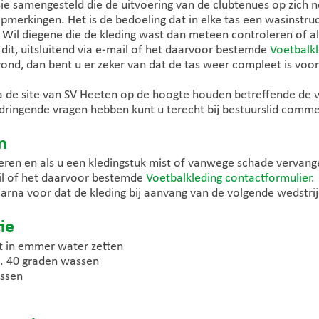
ie samengesteld die de uitvoering van de clubtenues op zich 
pmerkingen. Het is de bedoeling dat in elke tas een wasinstru
 Wil diegene die de kleding wast dan meteen controleren of all
 u dit, uitsluitend via e-mail of het daarvoor bestemde
Voetbalkl
d, dan bent u er zeker van dat de tas weer compleet is voor
ia de site van SV Heeten op de hoogte houden betreffende de 
dringende vragen hebben kunt u terecht bij bestuurslid comme
n
leren en als u een kledingstuk mist of vanwege schade vervan
il of het daarvoor bestemde
Voetbalkleding contactformulier
.
aarna voor dat de kleding bij aanvang van de volgende wedstri
ie
ct in emmer water zetten
x. 40 graden wassen
ssen