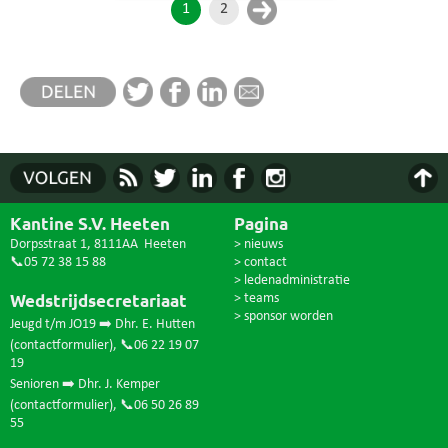
1
2
Kantine S.V. Heeten
Pagina
Dorpsstraat 1, 8111AA Heeten
> nieuws
📞05 72 38 15 88
> contact
> ledenadministratie
Wedstrijdsecretariaat
> teams
> sponsor worden
Jeugd t/m JO19 ➡️ Dhr. E. Hutten
(
contactformulier
),
📞06 22 19 07
19
Senioren ➡️ Dhr. J. Kemper
(
contactformulier
),
📞06 50 26 89
55