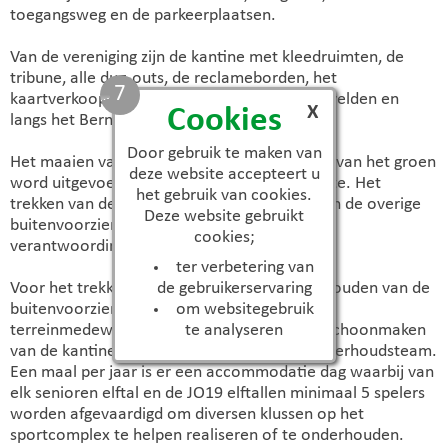
toegangsweg en de parkeerplaatsen.
Van de vereniging zijn de kantine met kleedruimten, de
tribune, alle dug-outs, de reclameborden, het
7
kaartverkoophuisje en alle verlichting op de velden en
X
Cookies
langs het Bernard Zwijnenbergpad.
Door gebruik te maken van
Het maaien van de velden en het onderhoud van het groen
deze website accepteert u
word uitgevoerd in opdracht van de gemeente. Het
het gebruik van cookies.
trekken van de lijnen en het onderhouden van de overige
Deze website gebruikt
buitenvoorzieningen van de gebouwen is ter
cookies;
verantwoording van de vereniging zelf.
ter verbetering van
de gebruikerservaring
Voor het trekken van de lijnen en het onderhouden van de
om websitegebruik
buitenvoorzieningen zijn er een aantal
te analyseren
terreinmedewerkers. Voor het 2x per week schoonmaken
van de kantine en kleedruimten is er een onderhoudsteam.
Een maal per jaar is er een accommodatie dag waarbij van
elk senioren elftal en de JO19 elftallen minimaal 5 spelers
worden afgevaardigd om diversen klussen op het
sportcomplex te helpen realiseren of te onderhouden.