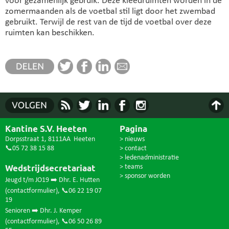
voor gezamenlijk gebruik. Deze kleedruimten worden in de
zomermaanden als de voetbal stil ligt door het zwembad
gebruikt. Terwijl de rest van de tijd de voetbal over deze
ruimten kan beschikken.
Kantine S.V. Heeten
Pagina
Dorpsstraat 1, 8111AA Heeten
> nieuws
📞05 72 38 15 88
> contact
> ledenadministratie
Wedstrijdsecretariaat
> teams
> sponsor worden
Jeugd t/m JO19 ➡️ Dhr. E. Hutten
(
contactformulier
),
📞06 22 19 07
19
Senioren ➡️ Dhr. J. Kemper
(
contactformulier
),
📞06 50 26 89