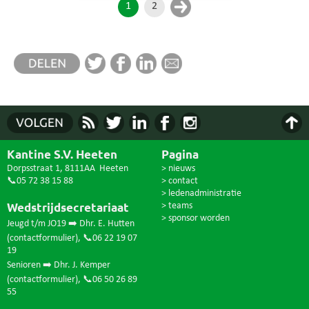
1
2
Kantine S.V. Heeten
Pagina
Dorpsstraat 1, 8111AA Heeten
> nieuws
📞05 72 38 15 88
> contact
> ledenadministratie
Wedstrijdsecretariaat
> teams
> sponsor worden
Jeugd t/m JO19 ➡️ Dhr. E. Hutten
(
contactformulier
),
📞06 22 19 07
19
Senioren ➡️ Dhr. J. Kemper
(
contactformulier
),
📞06 50 26 89
55