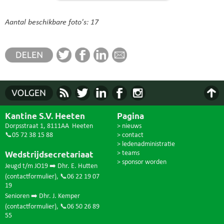
Aantal beschikbare foto's: 17
Kantine S.V. Heeten
Pagina
Dorpsstraat 1, 8111AA Heeten
> nieuws
📞05 72 38 15 88
> contact
> ledenadministratie
Wedstrijdsecretariaat
> teams
> sponsor worden
Jeugd t/m JO19 ➡️ Dhr. E. Hutten
(
contactformulier
),
📞06 22 19 07
19
Senioren ➡️ Dhr. J. Kemper
(
contactformulier
),
📞06 50 26 89
55