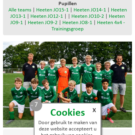
Pupillen
Alle teams
|
Heeten JO15-1
|
Heeten JO14-1
|
Heeten
JO13-1
|
Heeten JO12-1
| |
Heeten JO10-2
|
Heeten
JO9-1
|
Heeten JO9-2
|
Heeten JO8-1
|
Heeten 4x4 -
Trainingsgroep
7
X
Cookies
Door gebruik te maken van
JO13-1
deze website accepteert u