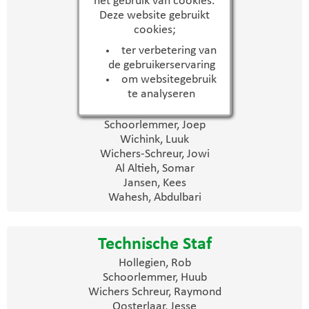
het gebruik van cookies.
Spelers
Deze website gebruikt
Zeist, Niels van
cookies;
Brinks, Bo
ter verbetering van
Haarman, Ivar
de gebruikerservaring
Hollegien, Tije
om websitegebruik
Nikamp, Len
te analyseren
Vrolijken, Tijn
Wichers Schreur, Ravi
Schoorlemmer, Joep
Wichink, Luuk
Wichers-Schreur, Jowi
Al Altieh, Somar
Jansen, Kees
Wahesh, Abdulbari
Technische Staf
Hollegien, Rob
Schoorlemmer, Huub
Wichers Schreur, Raymond
Oosterlaar, Jesse