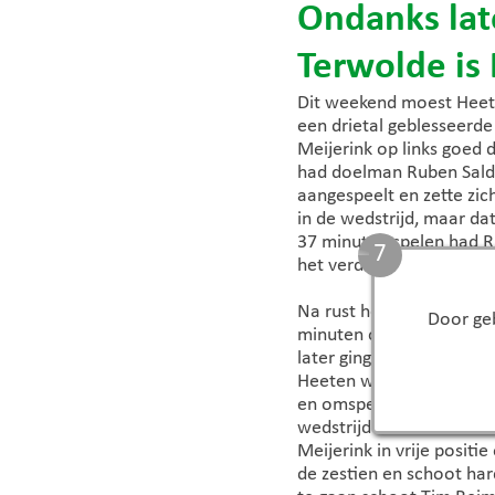
Ondanks late
Terwolde is
Dit weekend moest Heete
een drietal geblesseerde
Meijerink op links goed d
had doelman Ruben Salde
aangespeelt en zette zic
in de wedstrijd, maar da
37 minuten spelen had R
6
het verdedigend opnieuw
Na rust hetzelfde spelbe
Door geb
minuten opnieuw balverl
later ging het opnieuw m
Heeten wisselde hierna 
en omspeelde de doelman
wedstrijd te komen en m
Meijerink in vrije posit
de zestien en schoot ha