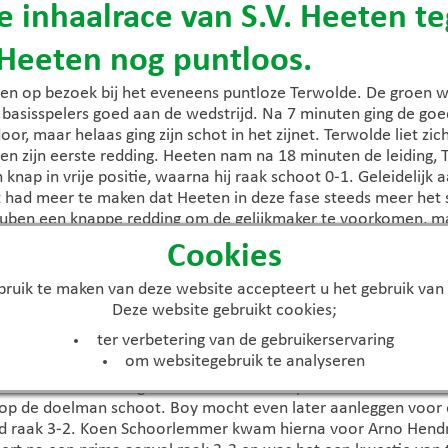
 inhaalrace van S.V. Heeten te
 Heeten nog puntloos.
n op bezoek bij het eveneens puntloze Terwolde. De groen 
 basisspelers goed aan de wedstrijd. Na 7 minuten ging de go
oor, maar helaas ging zijn schot in het zijnet. Terwolde liet zic
n zijn eerste redding. Heeten nam na 18 minuten de leiding,
h knap in vrije positie, waarna hij raak schoot 0-1. Geleidelij
t had meer te maken dat Heeten in deze fase steeds meer het s
uben een knappe redding om de gelijkmaker te voorkomen, maa
 fout en werd de gelijkmaker alsnog binnengeschoten 1-1.
Cookies
eld, Terwolde kon zich over de rechterkant naar hartelust uit
ruik te maken van deze website accepteert u het gebruik van
ies op het middenveld werd geleden, werd het na vrije doorto
Deze website gebruikt cookies;
is in de opbouw van achteruit en had Terwolde weer vrije baa
ter verbetering van de gebruikerservaring
Arthon Jansen voor Tijm Kelder. Dezelfde Tijm werd na ruim e
om websitegebruik te analyseren
, maar kon de bal net niet tussen de palen spelen. Heeten be
oest Terwolde terug. Na 65 minuten een prima voorzet van Kel
ie op de doelman schoot. Boy mocht even later aanleggen voor e
rd raak 3-2. Koen Schoorlemmer kwam hierna voor Arno Hendr