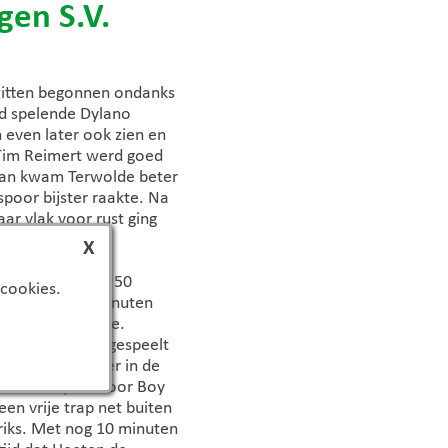
gen S.V.
witten begonnen ondanks
ed spelende Dylano
h even later ook zien en
 Tim Reimert werd goed
k aan kwam Terwolde beter
poor bijster raakte. Na
r vlak voor rust ging
X
leven en toen na 50
 cookies.
cht 2-1. Drie minuten
n en 3-1 scoorde.
en uur goed aangespeelt
gon hierna beter in de
l Lokate, die door Boy
en vrije trap net buiten
iks. Met nog 10 minuten