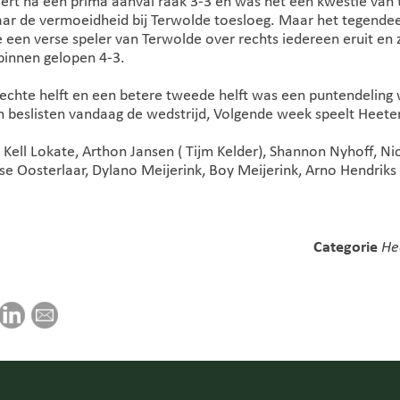
rt na een prima aanval raak 3-3 en was het een kwestie van t
ar de vermoeidheid bij Terwolde toesloeg. Maar het tegendeel
e een verse speler van Terwolde over rechts iedereen eruit en 
binnen gelopen 4-3.
lechte helft en een betere tweede helft was een puntendeling
 beslisten vandaag de wedstrijd, Volgende week speelt Heeten
 Kell Lokate, Arthon Jansen ( Tijm Kelder), Shannon Nyhoff, Nic
sse Oosterlaar, Dylano Meijerink, Boy Meijerink, Arno Hendrik
Categorie
He