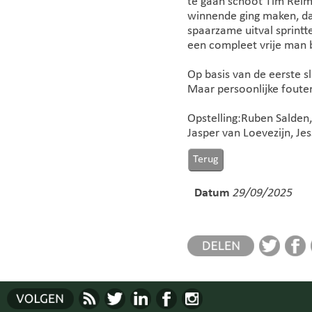
te gaan schoot Tim Reime
winnende ging maken, da
spaarzame uitval sprintt
een compleet vrije man 
Op basis van de eerste s
Maar persoonlijke fouten
Opstelling:Ruben Salden,
Jasper van Loevezijn, Je
Datum
29/09/2025