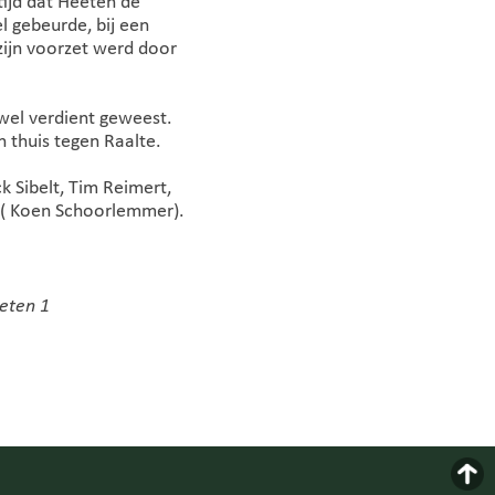
ijd dat Heeten de
 gebeurde, bij een
zijn voorzet werd door
 wel verdient geweest.
 thuis tegen Raalte.
k Sibelt, Tim Reimert,
s ( Koen Schoorlemmer).
eten 1