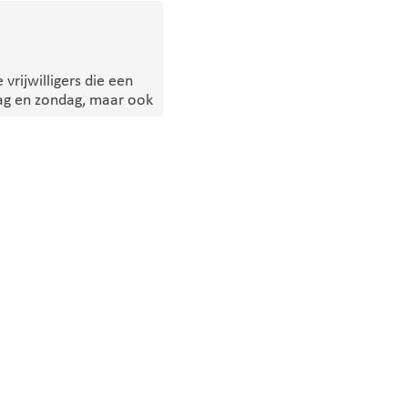
vrijwilligers die een
dag en zondag, maar ook
ekend
nd 1 SV CCW '16 1
eeten 1 Lemelerverld 1
eriode
ijden nog geopend op: