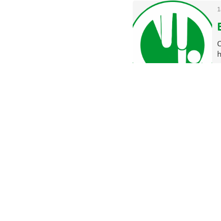
1
O
h
o
>
1
H
C
S
>
0
D