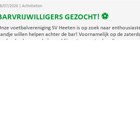
8/07/2026
|
Activiteiten
BARVRIJWILLIGERS GEZOCHT! ⚽
nze voetbalvereniging SV Heeten is op zoek naar enthousiaste 
andje willen helpen achter de bar! Voornamelijk op de zater
p donderdagavond zijn we blij met een extra handje. ...
 lees meer
0/07/2026
|
Heeten 1
Indeling SV Heeten 1 seizoen 2026-2027 b
eeten 1 is bij de volgende teams ingedeeld: Activia 1 Broekla
olmschate '33 1 Diepenveen 1 Emst 1 Go Ahead Deventer 1 H
V Nieuw Heeten 1 Raalte 1 SDOL 1 Terwolde 1 Wijhe 1
 lees meer
3/06/2026
|
Activiteiten
Openingstijden kantine tijdens de zomerp
e komende weken is de kantine rondom trainingen en wedstr