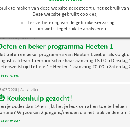
t found / Pagina niet gevonde
ruik te maken van deze website accepteert u het gebruik van
Deze website gebruikt cookies;
ter verbetering van de gebruikerservaring
om websitegebruik te analyseren
0/07/2026
|
Heeten 1
Oefen en beker programma Heeten 1
et oefen en beker programma van Heeten 1 ziet er als volgt ui
ugustus Iclean Toernooi Schalkhaar aanvang 18:00 u Dinsdag 
efenwedstrijd Lettele 1 - Heeten 1 aanvang 20:00 u Zaterdag 2
 lees meer
3/07/2026
|
Activiteiten
🍟 Keukenhulp gezocht!
en je ouder dan 14 en lijkt het je leuk om af en toe te helpen 
antine? Wij zoeken 2 jongens/meiden die het leuk vinden om 1 
 lees meer