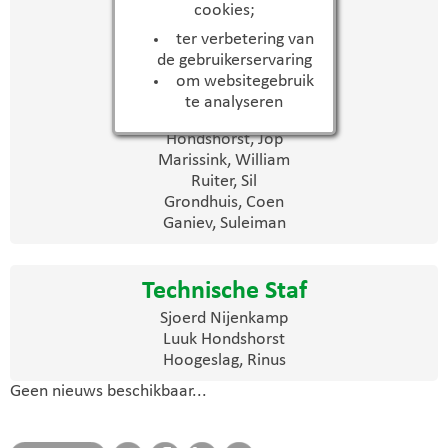
Spelers
cookies;
Hoogeslag, Siem
ter verbetering van
Lokate, Luwe
de gebruikerservaring
Maas, Len
om websitegebruik
Nijenkamp, Job
te analyseren
Diemel, Benjamin
Hondshorst, Jop
Marissink, William
Ruiter, Sil
Grondhuis, Coen
Ganiev, Suleiman
Technische Staf
Sjoerd Nijenkamp
Luuk Hondshorst
Hoogeslag, Rinus
Geen nieuws beschikbaar...