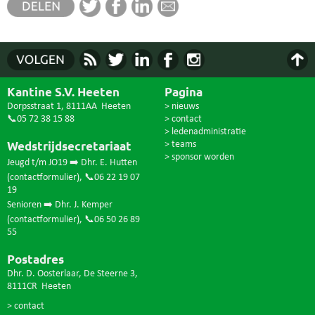
Kantine S.V. Heeten
Pagina
Dorpsstraat 1, 8111AA Heeten
> nieuws
📞05 72 38 15 88
> contact
> ledenadministratie
Wedstrijdsecretariaat
> teams
> sponsor worden
Jeugd t/m JO19 ➡️ Dhr. E. Hutten
(
contactformulier
),
📞06 22 19 07
19
Senioren ➡️ Dhr. J. Kemper
(
contactformulier
),
📞06 50 26 89
55
Postadres
Dhr. D. Oosterlaar, De Steerne 3,
8111CR Heeten
> contact