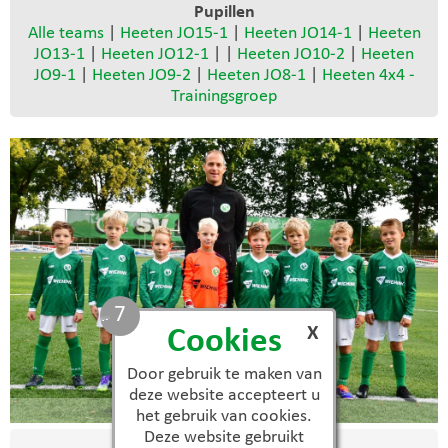
Pupillen
Alle teams
|
Heeten JO15-1
|
Heeten JO14-1
|
Heeten
JO13-1
|
Heeten JO12-1
| |
Heeten JO10-2
|
Heeten
JO9-1
|
Heeten JO9-2
|
Heeten JO8-1
|
Heeten 4x4 -
Trainingsgroep
7
X
Cookies
Door gebruik te maken van
deze website accepteert u
JO8-1
het gebruik van cookies.
Deze website gebruikt