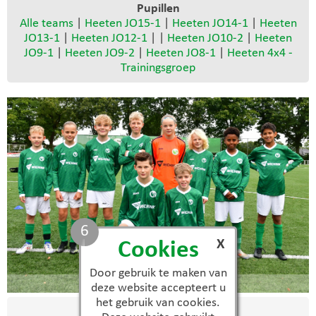
Pupillen
Alle teams
|
Heeten JO15-1
|
Heeten JO14-1
|
Heeten
JO13-1
|
Heeten JO12-1
| |
Heeten JO10-2
|
Heeten
JO9-1
|
Heeten JO9-2
|
Heeten JO8-1
|
Heeten 4x4 -
Trainingsgroep
6
X
Cookies
Door gebruik te maken van
JO12-1
deze website accepteert u
het gebruik van cookies.
Spelers