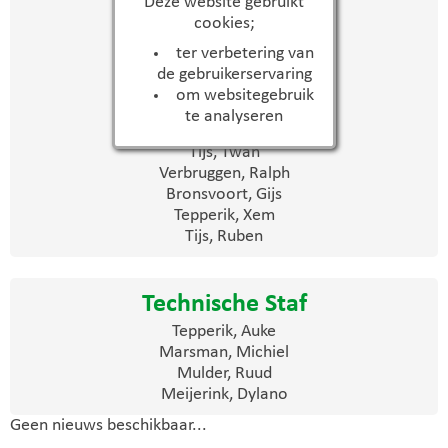
Deze website gebruikt
cookies;
Nijkamp, Rens
Neppelenbroek, Finn
ter verbetering van
Gerritsen, Nolan
de gebruikerservaring
Logtenberg, Déan
om websitegebruik
Marsman, Liam
te analyseren
Mulder, Lenn
Tijs, Twan
Verbruggen, Ralph
Bronsvoort, Gijs
Tepperik, Xem
Tijs, Ruben
Technische Staf
Tepperik, Auke
Marsman, Michiel
Mulder, Ruud
Meijerink, Dylano
Geen nieuws beschikbaar...