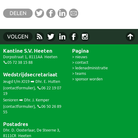
Kantine S.V. Heeten
Pagina
Dorpsstraat 1, 8111AA Heeten
> nieuws
📞05 72 38 15 88
> contact
> ledenadministratie
Wedstrijdsecretariaat
> teams
> sponsor worden
Jeugd t/m JO19 ➡️ Dhr. E. Hutten
(
contactformulier
),
📞06 22 19 07
19
Senioren ➡️ Dhr. J. Kemper
(
contactformulier
),
📞06 50 26 89
55
Postadres
Dhr. D. Oosterlaar, De Steerne 3,
8111CR Heeten