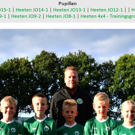
Pupillen
O15-1
|
Heeten JO14-1
|
Heeten JO13-1
|
Heeten JO12-1
| |
H
9-1
|
Heeten JO9-2
|
Heeten JO8-1
|
Heeten 4x4 - Trainingsgr