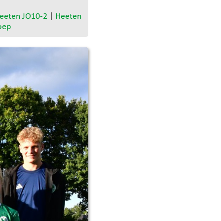
eeten JO10-2
|
Heeten
oep