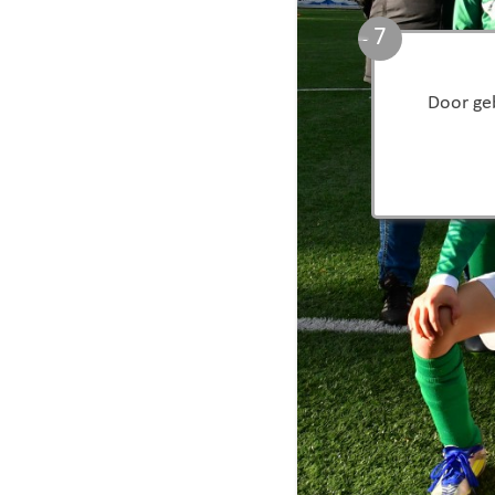
6
Door geb