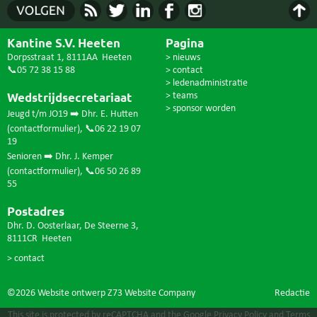
Kantine S.V. Heeten
Pagina
Dorpsstraat 1, 8111AA Heeten
> nieuws
📞05 72 38 15 88
> contact
> ledenadministratie
Wedstrijdsecretariaat
> teams
> sponsor worden
Jeugd t/m JO19 ➡️ Dhr. E. Hutten
(
contactformulier
),
📞06 22 19 07
19
Senioren ➡️ Dhr. J. Kemper
(
contactformulier
),
📞06 50 26 89
55
Postadres
Dhr. D. Oosterlaar, De Steerne 3,
8111CR Heeten
> contact
©2026 Website ontwerp
Z73 Website Company
Redactie
This site is protected by reCAPTCHA and the Google
Privacy Policy
and
Terms