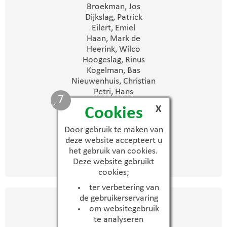
Broekman, Jos
Dijkslag, Patrick
Eilert, Emiel
Haan, Mark de
Heerink, Wilco
Hoogeslag, Rinus
Kogelman, Bas
Nieuwenhuis, Christian
Petri, Hans
6
Ruiter, Dick
X
Cookies
Schoorlemmer, Louis
Schoot, Christiaan
Door gebruik te maken van
Tijs, Peter
deze website accepteert u
Wagenmans, Wijnand
het gebruik van cookies.
Wielen, Ad vd
Deze website gebruikt
Witteveen, Mark
cookies;
ter verbetering van
de gebruikerservaring
Technische Staf
om websitegebruik
Aarnink, Johnny
te analyseren
Kemper, Johnny