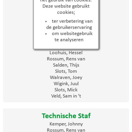
het gebruik van cookies.
Daggenvoorde, Daan
Deze website gebruikt
Evers, Steven
cookies;
Gerritsen, Twan
ter verbetering van
Kloosterman, Gijs
de gebruikerservaring
Kloosterman, Max
om websitegebruik
Lenting, Thijs
te analyseren
Loohuis, Bauke
Loohuis, Douwe
Loohuis, Hessel
Rossum, Rens van
Salden, Thijs
Slots, Tom
Walraven, Joey
Wigink, Juul
Slots, Mick
Veld, Sam in ’t
Technische Staf
Kemper, Johnny
Rossum, Rens van