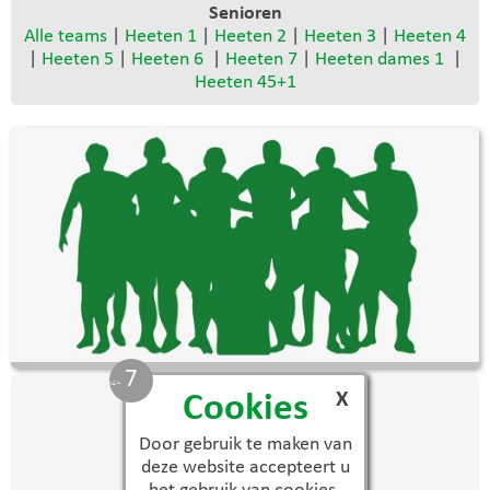
Senioren
Alle teams
|
Heeten 1
|
Heeten 2
|
Heeten 3
|
Heeten 4
|
Heeten 5
|
Heeten 6
|
Heeten 7
|
Heeten dames 1
|
Heeten 45+1
7
X
Selectie
Cookies
Bessenbinder, Luc
Door gebruik te maken van
Bessenbinder, Sander
deze website accepteert u
Brouwer, Maik