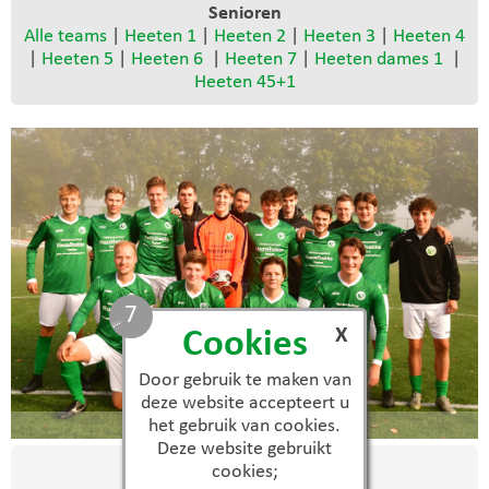
Senioren
Alle teams
|
Heeten 1
|
Heeten 2
|
Heeten 3
|
Heeten 4
|
Heeten 5
|
Heeten 6
|
Heeten 7
|
Heeten dames 1
|
Heeten 45+1
6
X
Cookies
Door gebruik te maken van
deze website accepteert u
het gebruik van cookies.
Heeten 2
Deze website gebruikt
Selectie
cookies;