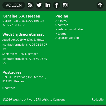
Kantine S.V. Heeten
Pagina
Dorpsstraat 1, 8111AA Heeten
> nieuws
📞05 72 38 15 88
> contact
> ledenadministratie
Wedstrijdsecretariaat
> teams
> sponsor worden
Jeugd t/m JO19 ➡️ Dhr. E. Hutten
(
contactformulier
),
📞06 22 19 07
19
Senioren ➡️ Dhr. J. Kemper
(
contactformulier
),
📞06 50 26 89
55
Postadres
Dhr. D. Oosterlaar, De Steerne 3,
8111CR Heeten
> contact
©2026 Website ontwerp
Z73 Website Company
Redactie