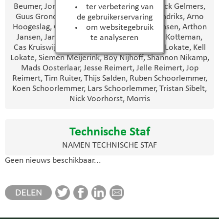
Beumer, Joran Dijkman, Jordi Doedens, Binck Gelmers,
ter verbetering van
Guus Grondhuis, Twan Harink, Duncan Hendriks, Arno
de gebruikerservaring
Hoogeslag, Gijs Jansen Holleboom, Finn Jansen, Arthon
om websitegebruik
Jansen, Jarno Kelder, Tijn Kooten, Pim van Kotteman,
te analyseren
Cas Kruiswijk, Dodge Loevezijn, Jasper van Lokate, Kell
Lokate, Siemen Meijerink, Boy Nijhoff, Shannon Nikamp,
Mads Oosterlaar, Jesse Reimert, Jelle Reimert, Jop
Reimert, Tim Ruiter, Thijs Salden, Ruben Schoorlemmer,
Koen Schoorlemmer, Lars Schoorlemmer, Tristan Sibelt,
Nick Voorhorst, Morris
Technische Staf
NAMEN TECHNISCHE STAF
Geen nieuws beschikbaar...