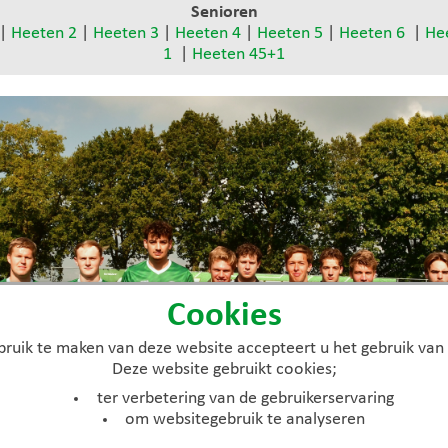
Senioren
|
Heeten 2
|
Heeten 3
|
Heeten 4
|
Heeten 5
|
Heeten 6
|
He
1
|
Heeten 45+1
Cookies
ruik te maken van deze website accepteert u het gebruik van
Deze website gebruikt cookies;
ter verbetering van de gebruikerservaring
om websitegebruik te analyseren