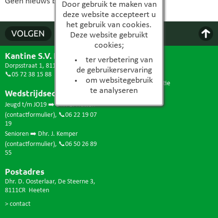
Geen nieuws beschikbaar...
Door gebruik te maken van
deze website accepteert u
het gebruik van cookies.
Deze website gebruikt
cookies;
Kantine S.V. Heeten
Pagina
ter verbetering van
Dorpsstraat 1, 8111AA Heeten
> nieuws
de gebruikerservaring
📞05 72 38 15 88
> contact
om websitegebruik
> ledenadministratie
te analyseren
Wedstrijdsecretariaat
> teams
> sponsor worden
Jeugd t/m JO19 ➡️ Dhr. E. Hutten
(
contactformulier
),
📞06 22 19 07
19
Senioren ➡️ Dhr. J. Kemper
(
contactformulier
),
📞06 50 26 89
55
Postadres
Dhr. D. Oosterlaar, De Steerne 3,
8111CR Heeten
> contact