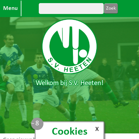
Menu
Welkom bij S.V. Heeten!
7
X
Cookies