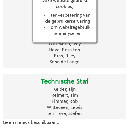
Deze website gebruikt
cookies;
Horenberg, Luuk
Pandithakoralage, Sefanja
ter verbetering van
Jong, Pim de
de gebruikerservaring
Tekelemichael Menges, Lamek
om websitegebruik
Timmer, Jayden
te analyseren
Wichers Schreur, Levi
Witteveen, Ivey
Have, Reza ten
Bras, Riley
Senn de Lange
Technische Staf
Kelder, Tijn
Reimert, Tim
Timmer, Rob
Witteveen, Lewis
ten Have, Stefan
Geen nieuws beschikbaar...