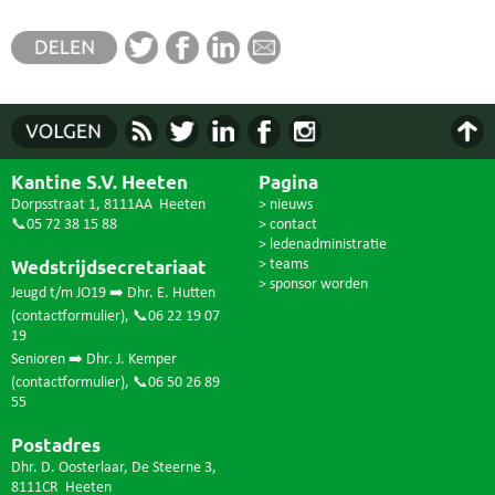
Kantine S.V. Heeten
Pagina
Dorpsstraat 1, 8111AA Heeten
> nieuws
📞05 72 38 15 88
> contact
> ledenadministratie
Wedstrijdsecretariaat
> teams
> sponsor worden
Jeugd t/m JO19 ➡️ Dhr. E. Hutten
(
contactformulier
),
📞06 22 19 07
19
Senioren ➡️ Dhr. J. Kemper
(
contactformulier
),
📞06 50 26 89
55
Postadres
Dhr. D. Oosterlaar, De Steerne 3,
8111CR Heeten