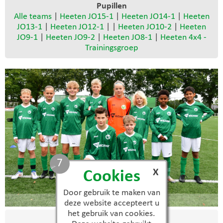
Pupillen
Alle teams
|
Heeten JO15-1
|
Heeten JO14-1
|
Heeten
JO13-1
|
Heeten JO12-1
| |
Heeten JO10-2
|
Heeten
JO9-1
|
Heeten JO9-2
|
Heeten JO8-1
|
Heeten 4x4 -
Trainingsgroep
6
X
Cookies
Door gebruik te maken van
JO12-1
deze website accepteert u
het gebruik van cookies.
Spelers