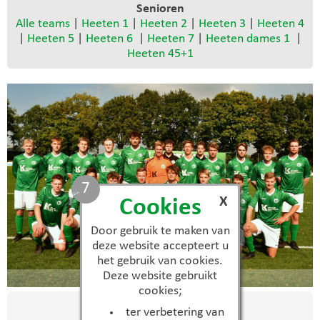
Senioren
Alle teams
|
Heeten 1
|
Heeten 2
|
Heeten 3
|
Heeten 4
|
Heeten 5
|
Heeten 6
|
Heeten 7
|
Heeten dames 1
|
Heeten 45+1
6
X
Cookies
Door gebruik te maken van
deze website accepteert u
het gebruik van cookies.
Deze website gebruikt
Heeten 8
cookies;
Selectie
ter verbetering van