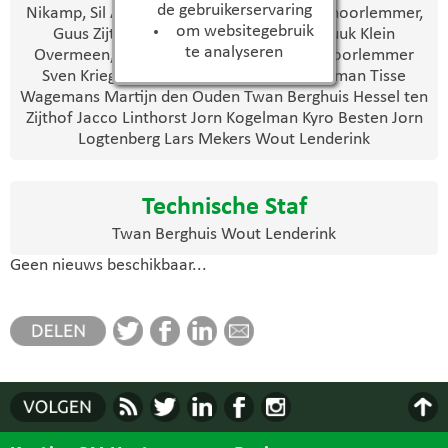
de gebruikerservaring
Nikamp, Sil Aarnink, Joep Heuven, Niels Schoorlemmer,
om websitegebruik
Guus Zijthof, Jochem ten Hunneman, Luuk Klein
te analyseren
Overmeen, Robin Reimert, Hugo Stijn Schoorlemmer
Sven Krieger Jasper Hoogeslag Stan Jonkman Tisse
Wagemans Martijn den Ouden Twan Berghuis Hessel ten
Zijthof Jacco Linthorst Jorn Kogelman Kyro Besten Jorn
Logtenberg Lars Mekers Wout Lenderink
Technische Staf
Twan Berghuis Wout Lenderink
Geen nieuws beschikbaar...