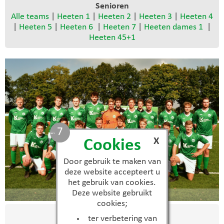
Senioren
Alle teams
|
Heeten 1
|
Heeten 2
|
Heeten 3
|
Heeten 4
|
Heeten 5
|
Heeten 6
|
Heeten 7
|
Heeten dames 1
|
Heeten 45+1
7
X
Cookies
Door gebruik te maken van
deze website accepteert u
het gebruik van cookies.
Deze website gebruikt
Heeten 8
cookies;
Selectie
ter verbetering van