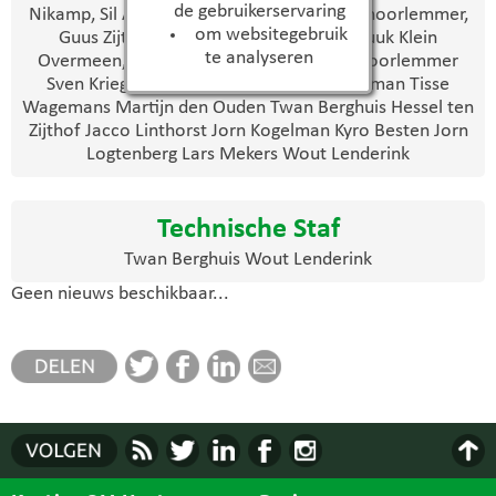
de gebruikerservaring
Nikamp, Sil Aarnink, Joep Heuven, Niels Schoorlemmer,
om websitegebruik
Guus Zijthof, Jochem ten Hunneman, Luuk Klein
te analyseren
Overmeen, Robin Reimert, Hugo Stijn Schoorlemmer
Sven Krieger Jasper Hoogeslag Stan Jonkman Tisse
Wagemans Martijn den Ouden Twan Berghuis Hessel ten
Zijthof Jacco Linthorst Jorn Kogelman Kyro Besten Jorn
Logtenberg Lars Mekers Wout Lenderink
Technische Staf
Twan Berghuis Wout Lenderink
Geen nieuws beschikbaar...