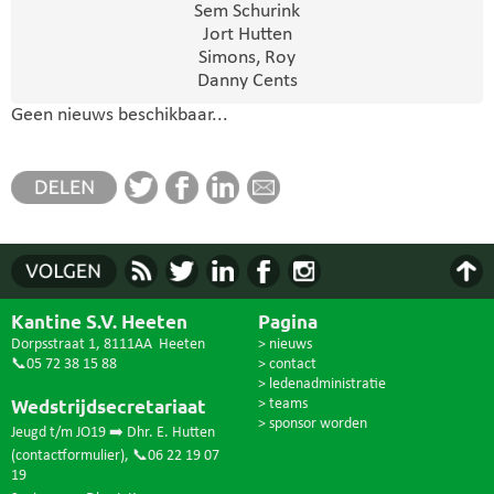
Sem Schurink
Jort Hutten
Simons, Roy
Danny Cents
Geen nieuws beschikbaar...
Kantine S.V. Heeten
Pagina
Dorpsstraat 1, 8111AA Heeten
> nieuws
📞05 72 38 15 88
> contact
> ledenadministratie
Wedstrijdsecretariaat
> teams
> sponsor worden
Jeugd t/m JO19 ➡️ Dhr. E. Hutten
(
contactformulier
),
📞06 22 19 07
19