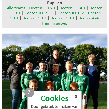
Pupillen
Alle teams
|
Heeten JO15-1
|
Heeten JO14-1
|
Heeten
JO13-1
|
Heeten JO12-1
| |
Heeten JO10-2
|
Heeten
JO9-1
|
Heeten JO9-2
|
Heeten JO8-1
|
Heeten 4x4 -
Trainingsgroep
6
X
Cookies
Door gebruik te maken van