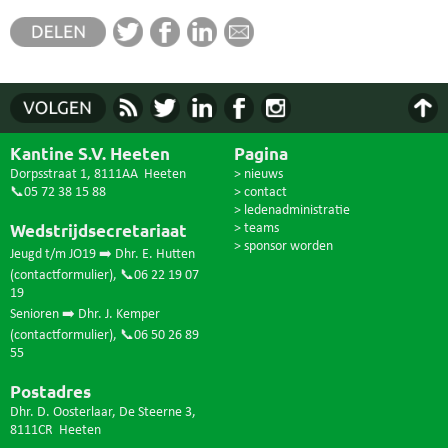
Kantine S.V. Heeten
Pagina
Dorpsstraat 1, 8111AA Heeten
> nieuws
📞05 72 38 15 88
> contact
> ledenadministratie
Wedstrijdsecretariaat
> teams
> sponsor worden
Jeugd t/m JO19 ➡️ Dhr. E. Hutten
(
contactformulier
),
📞06 22 19 07
19
Senioren ➡️ Dhr. J. Kemper
(
contactformulier
),
📞06 50 26 89
55
Postadres
Dhr. D. Oosterlaar, De Steerne 3,
8111CR Heeten