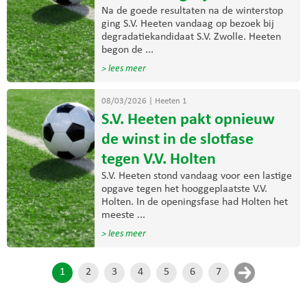
Na de goede resultaten na de winterstop
ging S.V. Heeten vandaag op bezoek bij
degradatiekandidaat S.V. Zwolle. Heeten
begon de ...
> lees meer
08/03/2026
|
Heeten 1
S.V. Heeten pakt opnieuw
de winst in de slotfase
tegen V.V. Holten
S.V. Heeten stond vandaag voor een lastige
opgave tegen het hooggeplaatste V.V.
Holten. In de openingsfase had Holten het
meeste ...
> lees meer
1
2
3
4
5
6
7