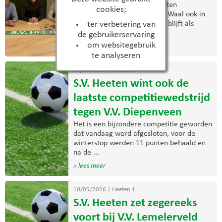
Met veel plezier kan S.V. Heeten
cookies;
bekendmaken dat Wouter de Waal ook in
het seizoen 2026-2027 actief blijft als
ter verbetering van
assistent-trainer ...
de gebruikerservaring
om websitegebruik
> lees meer
te analyseren
17/05/2026
|
Heeten 1
S.V. Heeten wint ook de
laatste competitiewedstrijd
tegen V.V. Diepenveen
Het is een bijzondere competitie geworden
dat vandaag werd afgesloten, voor de
winterstop werden 11 punten behaald en
na de ...
> lees meer
10/05/2026
|
Heeten 1
S.V. Heeten zet zegereeks
voort bij V.V. Lemelerveld