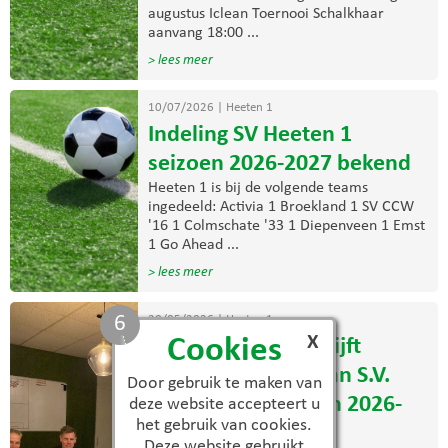
augustus Iclean Toernooi Schalkhaar
aanvang 18:00 ...
> lees meer
10/07/2026
|
Heeten 1
Indeling SV Heeten 1
seizoen 2026-2027 bekend
Heeten 1 is bij de volgende teams
ingedeeld: Activia 1 Broekland 1 SV CCW
'16 1 Colmschate '33 1 Diepenveen 1 Emst
1 Go Ahead ...
> lees meer
5
20/05/2026
|
Heeten 1
X
Cookies
Wouter de Waal blijft
assistent-trainer van S.V.
Door gebruik te maken van
Heeten 1 in seizoen 2026-
deze website accepteert u
het gebruik van cookies.
2027
Deze website gebruikt