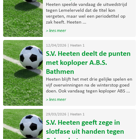
Heeten speelde vandaag de uitwedstrijd
tegen Lemelerveld dat de titel kon
vergeten, maar wel een periodetitel op
zak heeft. Heeten ...
> lees meer
12/04/2026
|
Heeten 1
S.V. Heeten deelt de punten
met koploper A.B.S.
Bathmen
Heeten blijft het met drie gelijke spelen en
vijf overwinningen na de winterstop goed
doen. Ook vandaag tegen koploper ABS ...
> lees meer
29/03/2026
|
Heeten 1
S.V. Heeten geeft zege in
slotfase uit handen tegen