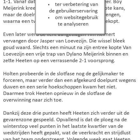
1-1. Vanaf dat moment ging het spel op en neer. Boy
ter verbetering van
Meijerink kreeg kort na de gelijkmaker een grote kans,
de gebruikerservaring
maar de doelman wist op de lijn redding te brengen,
om websitegebruik
waarna een tweede poging van de lijn werd gekopt.
te analyseren
Even later werd de licht aangeslagen Tim Reimert
vervangen door Jasper van Loevezijn. Die wissel bleek
goud waard. Slechts een minuut na zijn entree kopte Van
Loevezijn een vrije trap van Dylano Meijerink binnen en
zette Heeten op een verrassende 2-1 voorsprong.
Holten probeerde in de slotfase nog de gelijkmaker te
forceren, maar verder dan een afgekeurd doelpunt wegens
duwen en een serie hoekschoppen kwam het niet.
Daarmee trok Heeten opnieuw in de slotfase de
overwinning naar zich toe.
Dankzij deze drie punten heeft Heeten zich verder uit de
gevarenzone gespeeld. Opvallend is dat de ploeg na de
winterstop veel punten in het laatste kwartier van de
wedstrijden heeft gepakt, wat de veerkracht en strijdlust
van het team onderstreept. Volgende week gaat Heeten