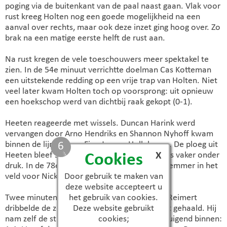
poging via de buitenkant van de paal naast gaan. Vlak voor
rust kreeg Holten nog een goede mogelijkheid na een
aanval over rechts, maar ook deze inzet ging hoog over. Zo
brak na een matige eerste helft de rust aan.
Na rust kregen de vele toeschouwers meer spektakel te
zien. In de 54e minuut verrichtte doelman Cas Kotteman
een uitstekende redding op een vrije trap van Holten. Niet
veel later kwam Holten toch op voorsprong: uit opnieuw
een hoekschop werd van dichtbij raak gekopt (0-1).
Heeten reageerde met wissels. Duncan Harink werd
vervangen door Arno Hendriks en Shannon Nyhoff kwam
binnen de lijnen voor Finn Jansen Holleboom. De ploeg uit
5
X
Heeten bleef strijdbaar en zette Holten steeds vaker onder
Cookies
druk. In de 78e minuut kwam Tristan Schoorlemmer in het
veld voor Nick Sibelt.
Door gebruik te maken van
deze website accepteert u
Twee minuten later volgde de beloning. Tim Reimert
het gebruik van cookies.
dribbelde de zestien in en werd hard onderuit gehaald. Hij
Deze website gebruikt
nam zelf de strafschop en schoot deze overtuigend binnen:
cookies;