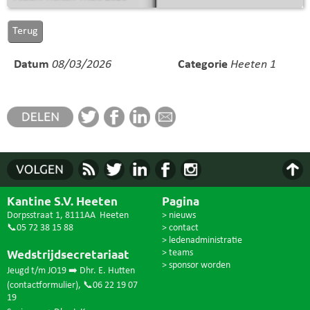
Datum
08/03/2026
Categorie
Heeten 1
Kantine S.V. Heeten
Pagina
Dorpsstraat 1, 8111AA Heeten
> nieuws
📞05 72 38 15 88
> contact
> ledenadministratie
Wedstrijdsecretariaat
> teams
> sponsor worden
Jeugd t/m JO19 ➡️ Dhr. E. Hutten
(
contactformulier
),
📞06 22 19 07
19