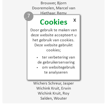
Brouwer, Bjorn
Dooremolen, Marcel van
Hiethaar, Remy
6
Hollegien, Cas
X
Cookies
Koerkamp, Yannick
Loohuis, Arnoud
Door gebruik te maken van
Lubbers, Roy
deze website accepteert u
Maas, Luuk
het gebruik van cookies.
Mekers, Luuk
Deze website gebruikt
Munnik, Arnoud de
cookies;
Reimert, Michel
ter verbetering van
Salden, Jacob
de gebruikerservaring
Timmer, Rick
om websitegebruik
Tuitert, Mart
te analyseren
Tutert, Niels
Tutert, Thijs
Wichers Schreur, Jasper
Wichink Kruit, Erwin
Wichink Kruit, Roy
Salden, Wouter