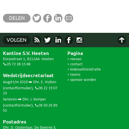
Kantine S.V. Heeten
Pagina
Dorpsstraat 1, 8111AA Heeten
> nieuws
📞05 72 38 15 88
> contact
> ledenadministratie
Wedstrijdsecretariaat
> teams
> sponsor worden
Jeugd t/m JO19 ➡️ Dhr. E. Hutten
(
contactformulier
),
📞06 22 19 07
19
Senioren ➡️ Dhr. J. Kemper
(
contactformulier
),
📞06 50 26 89
55
Postadres
Dhr. D. Oosterlaar, De Steerne 3,