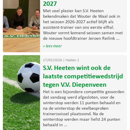
2027
Met veel plezier kan S.V. Heeten
bekendmaken dat Wouter de Waal ook in
het seizoen 2026-2027 actief blijft als
assistent-trainer van ons eerste elftal.
Wouter vormt komend seizoen samen met
de nieuwe hoofdtrainer Jeroen Reilink ...
> lees meer
17/05/2026
|
Heeten 1
S.V. Heeten wint ook de
laatste competitiewedstrijd
tegen V.V. Diepenveen
Het is een bijzondere competitie geworden
dat vandaag werd afgesloten, voor de
winterstop werden 11 punten behaald en
na de winterstop de veelbesproken
trainerswissel plaatsvond. Na de
winterstop werden maar liefst 24 punten
behaald in ...