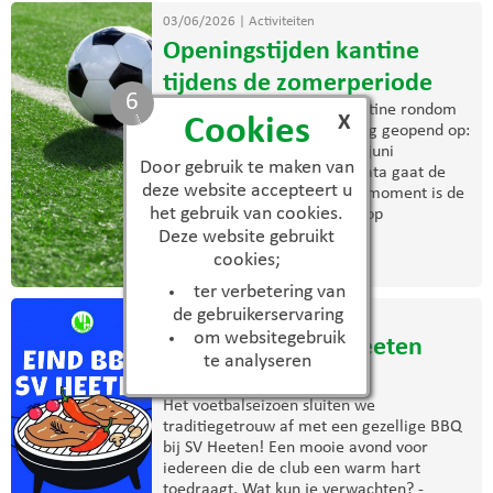
03/06/2026
|
Activiteiten
Openingstijden kantine
tijdens de zomerperiode
5
De komende weken is de kantine rondom
X
Cookies
trainingen en wedstrijden nog geopend op:
Woensdag 3 juni Zaterdag 6 juni
Door gebruik te maken van
Woensdag 10 juni Na deze data gaat de
deze website accepteert u
zomerregeling in. Vanaf dat moment is de
het gebruik van cookies.
kantine uitsluitend geopend op
donderdagavond. Wij ...
Deze website gebruikt
cookies;
> lees meer
ter verbetering van
de gebruikerservaring
03/06/2026
|
Activiteiten
om websitegebruik
Eind BBQ bij S.V. Heeten
te analyseren
2026
Het voetbalseizoen sluiten we
traditiegetrouw af met een gezellige BBQ
bij SV Heeten! Een mooie avond voor
iedereen die de club een warm hart
toedraagt. Wat kun je verwachten? -