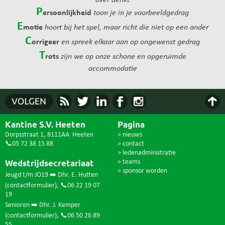
over denkt
P
ersoonlijkheid
toon je in je voorbeeldgedrag
E
motie
hoort bij het spel, maar richt die niet op een ander
C
orrigeer
en spreek elkaar aan op ongewenst gedrag
T
rots
zijn we op onze schone en opgeruimde
accommodatie
Kantine S.V. Heeten
Pagina
Dorpsstraat 1, 8111AA Heeten
> nieuws
📞05 72 38 15 88
> contact
> ledenadministratie
Wedstrijdsecretariaat
> teams
> sponsor worden
Jeugd t/m JO19 ➡️ Dhr. E. Hutten
(
contactformulier
),
📞06 22 19 07
19
Senioren ➡️ Dhr. J. Kemper
(
contactformulier
),
📞06 50 26 89
55