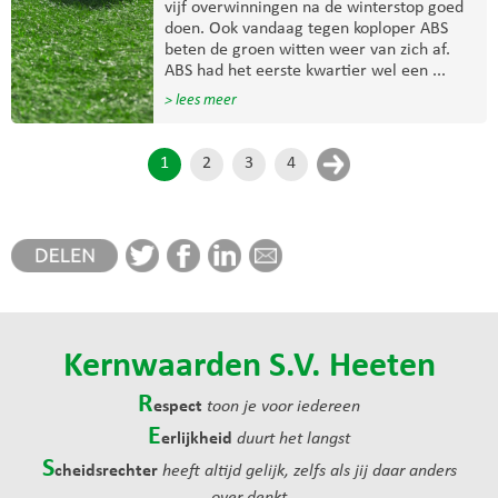
vijf overwinningen na de winterstop goed
doen. Ook vandaag tegen koploper ABS
beten de groen witten weer van zich af.
ABS had het eerste kwartier wel een ...
> lees meer
1
2
3
4
Kernwaarden S.V. Heeten
R
espect
toon je voor iedereen
E
erlijkheid
duurt het langst
S
cheidsrechter
heeft altijd gelijk, zelfs als jij daar anders