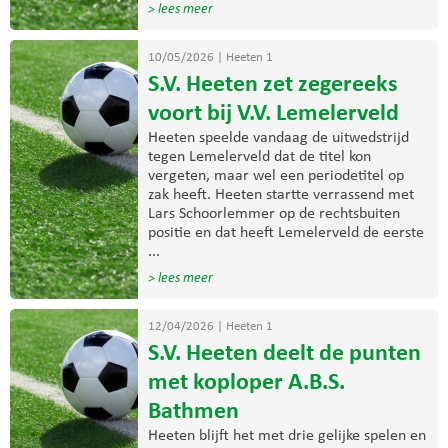
> lees meer
10/05/2026
|
Heeten 1
S.V. Heeten zet zegereeks
voort bij V.V. Lemelerveld
Heeten speelde vandaag de uitwedstrijd
tegen Lemelerveld dat de titel kon
vergeten, maar wel een periodetitel op
zak heeft. Heeten startte verrassend met
Lars Schoorlemmer op de rechtsbuiten
positie en dat heeft Lemelerveld de eerste
...
> lees meer
12/04/2026
|
Heeten 1
S.V. Heeten deelt de punten
met koploper A.B.S.
Bathmen
Heeten blijft het met drie gelijke spelen en