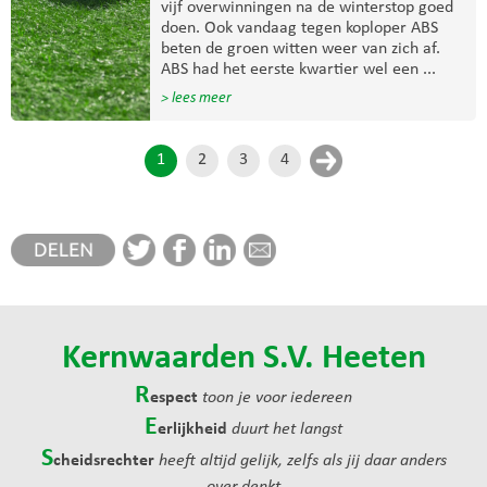
vijf overwinningen na de winterstop goed
doen. Ook vandaag tegen koploper ABS
beten de groen witten weer van zich af.
ABS had het eerste kwartier wel een ...
> lees meer
1
2
3
4
Kernwaarden S.V. Heeten
R
espect
toon je voor iedereen
E
erlijkheid
duurt het langst
S
cheidsrechter
heeft altijd gelijk, zelfs als jij daar anders