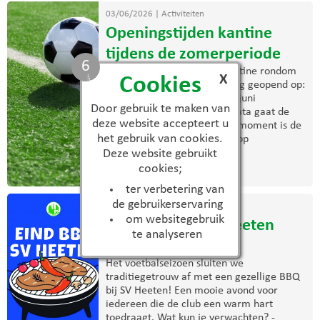
03/06/2026
|
Activiteiten
Openingstijden kantine
tijdens de zomerperiode
5
De komende weken is de kantine rondom
X
Cookies
trainingen en wedstrijden nog geopend op:
Woensdag 3 juni Zaterdag 6 juni
Door gebruik te maken van
Woensdag 10 juni Na deze data gaat de
deze website accepteert u
zomerregeling in. Vanaf dat moment is de
het gebruik van cookies.
kantine uitsluitend geopend op
donderdagavond. Wij ...
Deze website gebruikt
cookies;
> lees meer
ter verbetering van
de gebruikerservaring
03/06/2026
|
Activiteiten
om websitegebruik
Eind BBQ bij S.V. Heeten
te analyseren
2026
Het voetbalseizoen sluiten we
traditiegetrouw af met een gezellige BBQ
bij SV Heeten! Een mooie avond voor
iedereen die de club een warm hart
toedraagt. Wat kun je verwachten? -