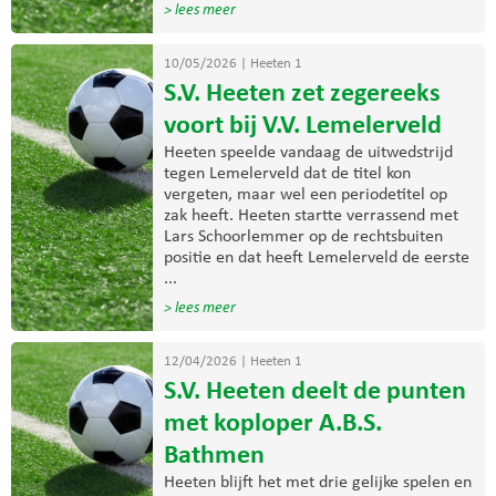
> lees meer
10/05/2026
|
Heeten 1
S.V. Heeten zet zegereeks
voort bij V.V. Lemelerveld
Heeten speelde vandaag de uitwedstrijd
tegen Lemelerveld dat de titel kon
vergeten, maar wel een periodetitel op
zak heeft. Heeten startte verrassend met
Lars Schoorlemmer op de rechtsbuiten
positie en dat heeft Lemelerveld de eerste
...
> lees meer
12/04/2026
|
Heeten 1
S.V. Heeten deelt de punten
met koploper A.B.S.
Bathmen
Heeten blijft het met drie gelijke spelen en