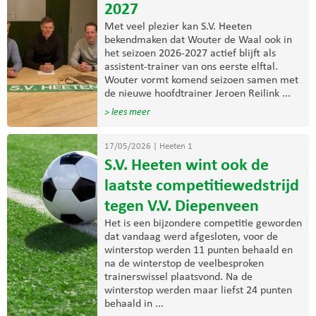
2027
Met veel plezier kan S.V. Heeten
bekendmaken dat Wouter de Waal ook in
het seizoen 2026-2027 actief blijft als
assistent-trainer van ons eerste elftal.
Wouter vormt komend seizoen samen met
de nieuwe hoofdtrainer Jeroen Reilink ...
> lees meer
17/05/2026
|
Heeten 1
S.V. Heeten wint ook de
laatste competitiewedstrijd
tegen V.V. Diepenveen
Het is een bijzondere competitie geworden
dat vandaag werd afgesloten, voor de
winterstop werden 11 punten behaald en
na de winterstop de veelbesproken
trainerswissel plaatsvond. Na de
winterstop werden maar liefst 24 punten
behaald in ...