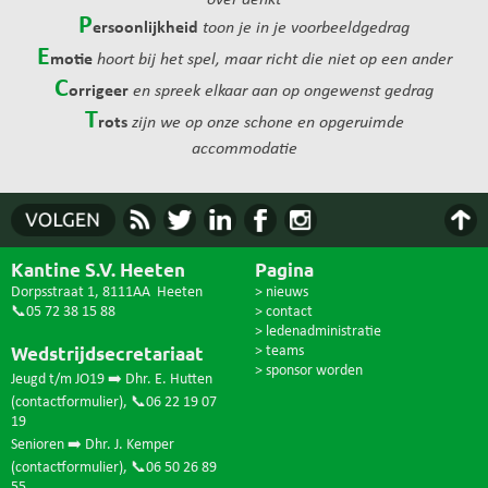
over denkt
P
ersoonlijkheid
toon je in je voorbeeldgedrag
E
motie
hoort bij het spel, maar richt die niet op een ander
C
orrigeer
en spreek elkaar aan op ongewenst gedrag
T
rots
zijn we op onze schone en opgeruimde
accommodatie
Kantine S.V. Heeten
Pagina
Dorpsstraat 1, 8111AA Heeten
> nieuws
📞05 72 38 15 88
> contact
> ledenadministratie
Wedstrijdsecretariaat
> teams
> sponsor worden
Jeugd t/m JO19 ➡️ Dhr. E. Hutten
(
contactformulier
),
📞06 22 19 07
19
Senioren ➡️ Dhr. J. Kemper
(
contactformulier
),
📞06 50 26 89
55