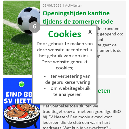
03/06/2026
|
Activiteiten
Openingstijden kantine
tijdens de zomerperiode
6
De komende weken is de kantine rondom
X
Cookies
trainingen en wedstrijden nog geopend op:
Woensdag 3 juni Zaterdag 6 juni
Door gebruik te maken van
Woensdag 10 juni Na deze data gaat de
deze website accepteert u
zomerregeling in. Vanaf dat moment is de
het gebruik van cookies.
kantine uitsluitend geopend op
donderdagavond. Wij ...
Deze website gebruikt
cookies;
> lees meer
ter verbetering van
de gebruikerservaring
03/06/2026
|
Activiteiten
om websitegebruik
Eind BBQ bij S.V. Heeten
te analyseren
2026
Het voetbalseizoen sluiten we
traditiegetrouw af met een gezellige BBQ
bij SV Heeten! Een mooie avond voor
iedereen die de club een warm hart
toedraagt. Wat kun je verwachten? -