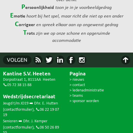
over denkt
P
ersoonlijkheid
toon je in je voorbeeldgedrag
E
motie
hoort bij het spel, maar richt die niet op een ander
C
orrigeer
en spreek elkaar aan op ongewenst gedrag
T
rots
zijn we op onze schone en opgeruimde
accommodatie
Kantine S.V. Heeten
Pagina
Dorpsstraat 1, 8111AA Heeten
> nieuws
📞05 72 38 15 88
> contact
> ledenadministratie
Wedstrijdsecretariaat
> teams
> sponsor worden
Jeugd t/m JO19 ➡️ Dhr. E. Hutten
(
contactformulier
),
📞06 22 19 07
19
Senioren ➡️ Dhr. J. Kemper
(
contactformulier
),
📞06 50 26 89
55