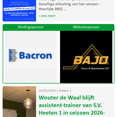
Gezellige afsluiting van het seizoen -
Heerlijke BBQ ...
> lees meer
Kledingsponsor
Websitesponsor
20/05/2026
|
Heeten 1
Wouter de Waal blijft
assistent-trainer van S.V.
Heeten 1 in seizoen 2026-