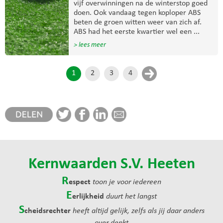
vijf overwinningen na de winterstop goed
doen. Ook vandaag tegen koploper ABS
beten de groen witten weer van zich af.
ABS had het eerste kwartier wel een ...
> lees meer
1
2
3
4
Kernwaarden S.V. Heeten
R
espect
toon je voor iedereen
E
erlijkheid
duurt het langst
S
cheidsrechter
heeft altijd gelijk, zelfs als jij daar anders