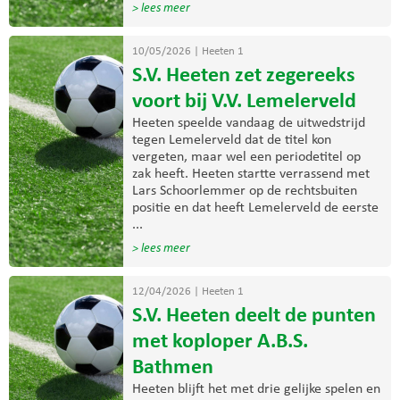
> lees meer
10/05/2026
|
Heeten 1
S.V. Heeten zet zegereeks
voort bij V.V. Lemelerveld
Heeten speelde vandaag de uitwedstrijd
tegen Lemelerveld dat de titel kon
vergeten, maar wel een periodetitel op
zak heeft. Heeten startte verrassend met
Lars Schoorlemmer op de rechtsbuiten
positie en dat heeft Lemelerveld de eerste
...
> lees meer
12/04/2026
|
Heeten 1
S.V. Heeten deelt de punten
met koploper A.B.S.
Bathmen
Heeten blijft het met drie gelijke spelen en