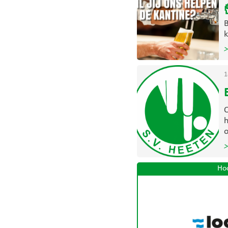
B
k
>
1
O
h
o
>
Ho