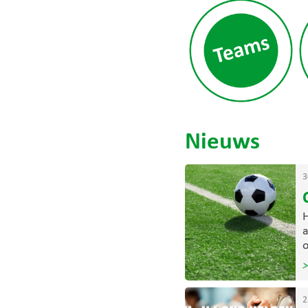
Nieuws
3
H
a
o
>
2