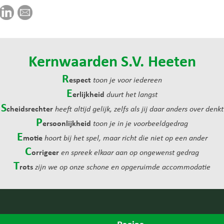
Kernwaarden S.V. Heeten
R
espect
toon je voor iedereen
E
erlijkheid
duurt het langst
S
cheidsrechter
heeft altijd gelijk, zelfs als jij daar anders over denkt
P
ersoonlijkheid
toon je in je voorbeeldgedrag
E
motie
hoort bij het spel, maar richt die niet op een ander
C
orrigeer
en spreek elkaar aan op ongewenst gedrag
T
rots
zijn we op onze schone en opgeruimde accommodatie