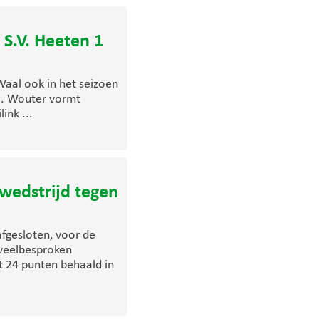
 S.V. Heeten 1
aal ook in het seizoen
tal. Wouter vormt
ink ...
ewedstrijd tegen
fgesloten, voor de
 veelbesproken
t 24 punten behaald in