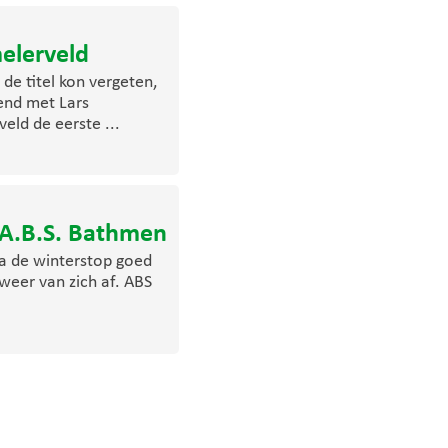
melerveld
de titel kon vergeten,
send met Lars
eld de eerste ...
 A.B.S. Bathmen
 na de winterstop goed
eer van zich af. ABS