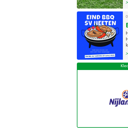
>
0
H
H
k
>
Kle