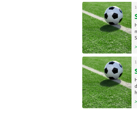
1
H
m
S
>
1
H
d
h
>