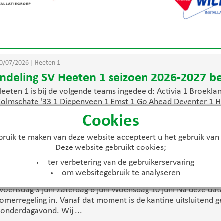
0/07/2026
|
Heeten 1
Indeling SV Heeten 1 seizoen 2026-2027 b
eeten 1 is bij de volgende teams ingedeeld: Activia 1 Broekla
olmschate '33 1 Diepenveen 1 Emst 1 Go Ahead Deventer 1 H
V Nieuw Heeten 1 Raalte 1 SDOL 1 Terwolde 1 Wijhe 1
Cookies
 lees meer
ruik te maken van deze website accepteert u het gebruik van
Deze website gebruikt cookies;
3/06/2026
|
Activiteiten
ter verbetering van de gebruikerservaring
Openingstijden kantine tijdens de zomerp
om websitegebruik te analyseren
e komende weken is de kantine rondom trainingen en wedstr
oensdag 3 juni Zaterdag 6 juni Woensdag 10 juni Na deze dat
omerregeling in. Vanaf dat moment is de kantine uitsluitend 
onderdagavond. Wij ...