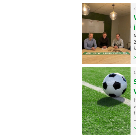
2
M
2
k
>
1
H
w
t
.
>