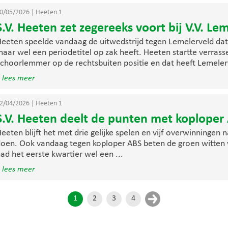
0/05/2026
|
Heeten 1
S.V. Heeten zet zegereeks voort bij V.V. Le
eeten speelde vandaag de uitwedstrijd tegen Lemelerveld dat 
aar wel een periodetitel op zak heeft. Heeten startte verras
choorlemmer op de rechtsbuiten positie en dat heeft Lemelerv
 lees meer
2/04/2026
|
Heeten 1
S.V. Heeten deelt de punten met koploper
eeten blijft het met drie gelijke spelen en vijf overwinningen
oen. Ook vandaag tegen koploper ABS beten de groen witten w
ad het eerste kwartier wel een ...
 lees meer
1
2
3
4