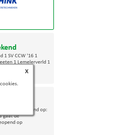
ekend
nd 1 SV CCW '16 1
eeten 1 Lemelerverld 1
X
 cookies.
eriode
ijden nog geopend op:
a gaat de
geopend op