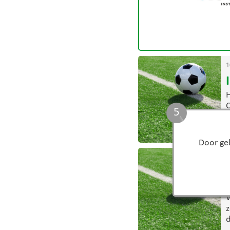
1
H
C
4
S
>
Door geb
0
D
W
z
d