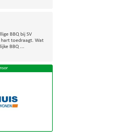
lige BBQ bij SV
 hart toedraagt. Wat
ijke BBQ ...
nsor