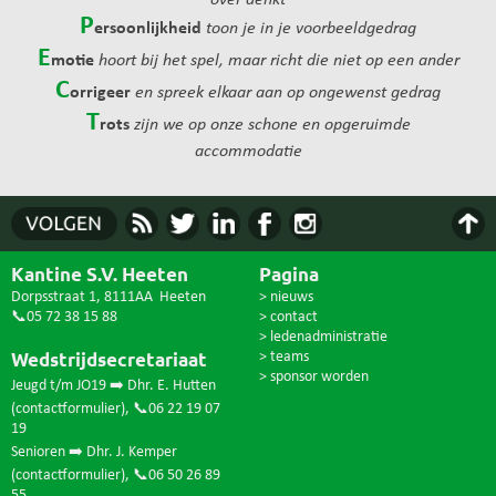
over denkt
P
ersoonlijkheid
toon je in je voorbeeldgedrag
E
motie
hoort bij het spel, maar richt die niet op een ander
C
orrigeer
en spreek elkaar aan op ongewenst gedrag
T
rots
zijn we op onze schone en opgeruimde
accommodatie
Kantine S.V. Heeten
Pagina
Dorpsstraat 1, 8111AA Heeten
> nieuws
📞05 72 38 15 88
> contact
> ledenadministratie
Wedstrijdsecretariaat
> teams
> sponsor worden
Jeugd t/m JO19 ➡️ Dhr. E. Hutten
(
contactformulier
),
📞06 22 19 07
19
Senioren ➡️ Dhr. J. Kemper
(
contactformulier
),
📞06 50 26 89
55