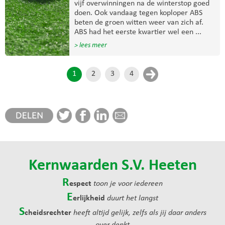
vijf overwinningen na de winterstop goed
doen. Ook vandaag tegen koploper ABS
beten de groen witten weer van zich af.
ABS had het eerste kwartier wel een ...
> lees meer
1
2
3
4
Kernwaarden S.V. Heeten
R
espect
toon je voor iedereen
E
erlijkheid
duurt het langst
S
cheidsrechter
heeft altijd gelijk, zelfs als jij daar anders