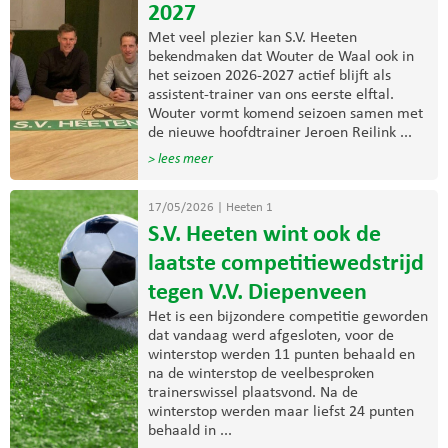
2027
Met veel plezier kan S.V. Heeten
bekendmaken dat Wouter de Waal ook in
het seizoen 2026-2027 actief blijft als
assistent-trainer van ons eerste elftal.
Wouter vormt komend seizoen samen met
de nieuwe hoofdtrainer Jeroen Reilink ...
> lees meer
17/05/2026
|
Heeten 1
S.V. Heeten wint ook de
laatste competitiewedstrijd
tegen V.V. Diepenveen
Het is een bijzondere competitie geworden
dat vandaag werd afgesloten, voor de
winterstop werden 11 punten behaald en
na de winterstop de veelbesproken
trainerswissel plaatsvond. Na de
winterstop werden maar liefst 24 punten
behaald in ...