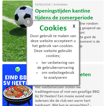
03/06/2026
|
Activiteiten
Openingstijden kantine
tijdens de zomerperiode
5
De komende weken is de kantine rondom
X
Cookies
trainingen en wedstrijden nog geopend op:
Woensdag 3 juni Zaterdag 6 juni
Door gebruik te maken van
Woensdag 10 juni Na deze data gaat de
deze website accepteert u
zomerregeling in. Vanaf dat moment is de
het gebruik van cookies.
kantine uitsluitend geopend op
donderdagavond. Wij ...
Deze website gebruikt
cookies;
> lees meer
ter verbetering van
de gebruikerservaring
03/06/2026
|
Activiteiten
om websitegebruik
Eind BBQ bij S.V. Heeten
te analyseren
2026
Het voetbalseizoen sluiten we
traditiegetrouw af met een gezellige BBQ
bij SV Heeten! Een mooie avond voor
iedereen die de club een warm hart
toedraagt. Wat kun je verwachten? -