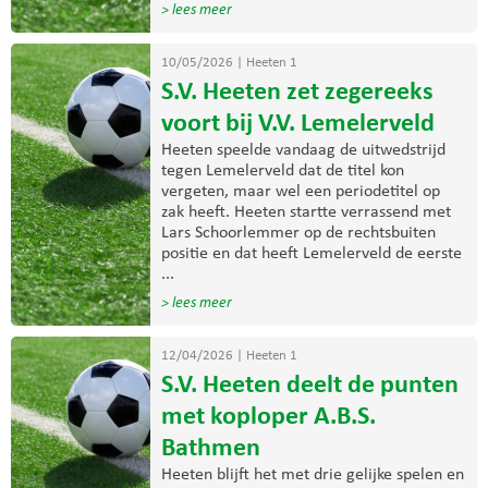
> lees meer
10/05/2026
|
Heeten 1
S.V. Heeten zet zegereeks
voort bij V.V. Lemelerveld
Heeten speelde vandaag de uitwedstrijd
tegen Lemelerveld dat de titel kon
vergeten, maar wel een periodetitel op
zak heeft. Heeten startte verrassend met
Lars Schoorlemmer op de rechtsbuiten
positie en dat heeft Lemelerveld de eerste
...
> lees meer
12/04/2026
|
Heeten 1
S.V. Heeten deelt de punten
met koploper A.B.S.
Bathmen
Heeten blijft het met drie gelijke spelen en