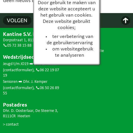
Geen nieuws beschikbaar...
Door gebruik te maken van
deze website accepteert u
het gebruik van cookies.
Deze website gebruikt
cookies;
Kantine S.V. Heeten
Pagina
ter verbetering van
Dorpsstraat 1, 8111AA Heeten
> nieuws
de gebruikerservaring
📞05 72 38 15 88
> contact
om websitegebruik
> ledenadministratie
te analyseren
Wedstrijdsecretariaat
> teams
> sponsor worden
Jeugd t/m JO19 ➡️ Dhr. E. Hutten
(
contactformulier
),
📞06 22 19 07
19
Senioren ➡️ Dhr. J. Kemper
(
contactformulier
),
📞06 50 26 89
55
Postadres
Dhr. D. Oosterlaar, De Steerne 3,
8111CR Heeten
> contact