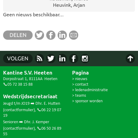
Heuvink, Arjan
Geen nieuws beschikbaar...
Kantine S.V. Heeten
Pagina
Dorpsstraat 1, 8111AA Heeten
> nieuws
📞05 72 38 15 88
> contact
> ledenadministratie
Wedstrijdsecretariaat
> teams
> sponsor worden
Jeugd t/m JO19 ➡️ Dhr. E. Hutten
(
contactformulier
),
📞06 22 19 07
19
Senioren ➡️ Dhr. J. Kemper
(
contactformulier
),
📞06 50 26 89
55