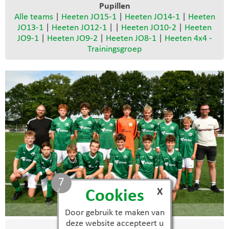
Pupillen
Alle teams
|
Heeten JO15-1
|
Heeten JO14-1
|
Heeten
JO13-1
|
Heeten JO12-1
| |
Heeten JO10-2
|
Heeten
JO9-1
|
Heeten JO9-2
|
Heeten JO8-1
|
Heeten 4x4 -
Trainingsgroep
6
X
Cookies
JO15-1
Door gebruik te maken van
deze website accepteert u