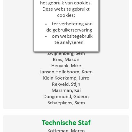
Spelers
het gebruik van cookies.
Deze website gebruikt
Vrolijken, Siem
cookies;
Dangremond, Boudewijn
Have, ten Tom
ter verbetering van
Groot, Sem de
de gebruikerservaring
Lorkeers, Rens
om websitegebruik
Schoorlemmer, Diede
te analyseren
Simons, Coen
Zwijnenberg, Sem
Bras, Mason
Heuvink, Mike
Jansen Holleboom, Koen
Klein Koerkamp, Jurre
Rekveld, Stijn
Marsman, Kai
Dangremond, Gideon
Schaepkens, Siem
Technische Staf
Kotteman, Marco