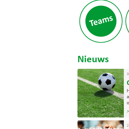
Nieuws
3
H
a
o
>
2