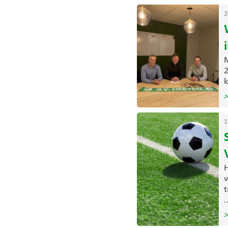
2
M
2
k
>
1
H
w
t
.
>