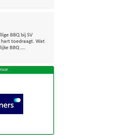
lige BBQ bij SV
 hart toedraagt. Wat
ijke BBQ ...
nsor