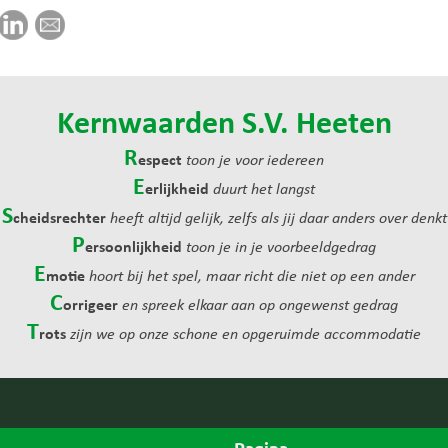
Kernwaarden S.V. Heeten
R
espect
toon je voor iedereen
E
erlijkheid
duurt het langst
S
cheidsrechter
heeft altijd gelijk, zelfs als jij daar anders over denkt
P
ersoonlijkheid
toon je in je voorbeeldgedrag
E
motie
hoort bij het spel, maar richt die niet op een ander
C
orrigeer
en spreek elkaar aan op ongewenst gedrag
T
rots
zijn we op onze schone en opgeruimde accommodatie