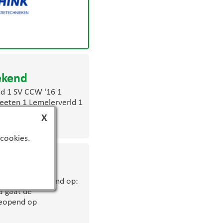
ekend
nd 1 SV CCW '16 1
eeten 1 Lemelerverld 1
X
 cookies.
eriode
ijden nog geopend op:
a gaat de
geopend op