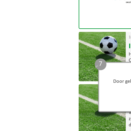
1
H
C
6
S
>
Door geb
0
D
W
z
d