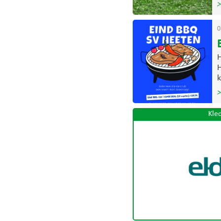
>
0
H
H
k
>
Kle