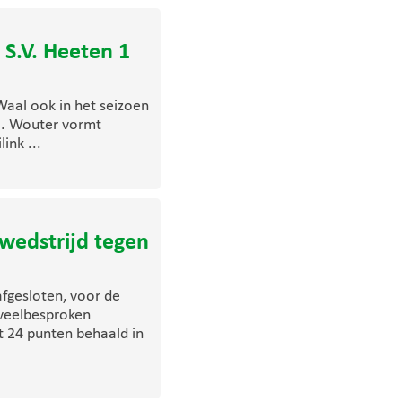
 S.V. Heeten 1
aal ook in het seizoen
tal. Wouter vormt
ink ...
ewedstrijd tegen
fgesloten, voor de
 veelbesproken
t 24 punten behaald in