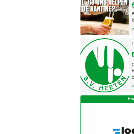
B
k
>
1
O
h
o
>
Ho