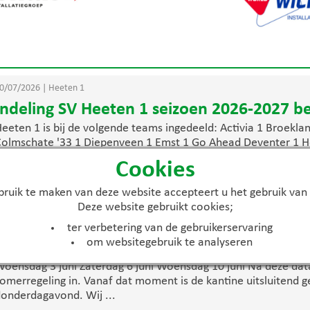
0/07/2026
|
Heeten 1
Indeling SV Heeten 1 seizoen 2026-2027 b
eeten 1 is bij de volgende teams ingedeeld: Activia 1 Broekla
olmschate '33 1 Diepenveen 1 Emst 1 Go Ahead Deventer 1 H
V Nieuw Heeten 1 Raalte 1 SDOL 1 Terwolde 1 Wijhe 1
Cookies
 lees meer
ruik te maken van deze website accepteert u het gebruik van
Deze website gebruikt cookies;
3/06/2026
|
Activiteiten
ter verbetering van de gebruikerservaring
Openingstijden kantine tijdens de zomerp
om websitegebruik te analyseren
e komende weken is de kantine rondom trainingen en wedstr
oensdag 3 juni Zaterdag 6 juni Woensdag 10 juni Na deze dat
omerregeling in. Vanaf dat moment is de kantine uitsluitend 
onderdagavond. Wij ...