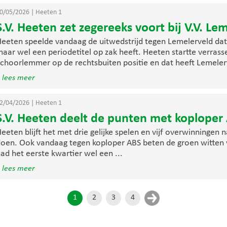
0/05/2026
|
Heeten 1
S.V. Heeten zet zegereeks voort bij V.V. Le
eeten speelde vandaag de uitwedstrijd tegen Lemelerveld dat 
aar wel een periodetitel op zak heeft. Heeten startte verras
choorlemmer op de rechtsbuiten positie en dat heeft Lemelerv
 lees meer
2/04/2026
|
Heeten 1
S.V. Heeten deelt de punten met koploper
eeten blijft het met drie gelijke spelen en vijf overwinningen
oen. Ook vandaag tegen koploper ABS beten de groen witten w
ad het eerste kwartier wel een ...
 lees meer
1
2
3
4