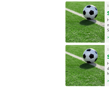
1
H
m
S
>
1
H
d
h
>