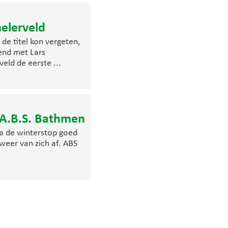
melerveld
de titel kon vergeten,
send met Lars
eld de eerste ...
 A.B.S. Bathmen
 na de winterstop goed
eer van zich af. ABS