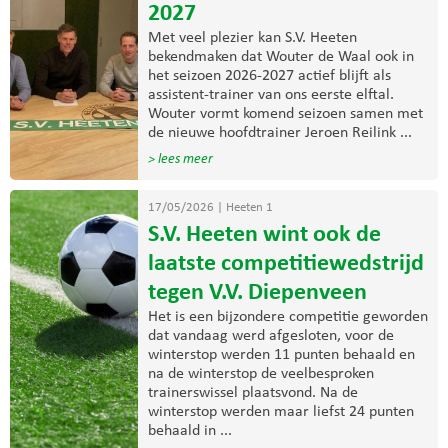
2027
Met veel plezier kan S.V. Heeten
bekendmaken dat Wouter de Waal ook in
het seizoen 2026-2027 actief blijft als
assistent-trainer van ons eerste elftal.
Wouter vormt komend seizoen samen met
de nieuwe hoofdtrainer Jeroen Reilink ...
> lees meer
17/05/2026
|
Heeten 1
S.V. Heeten wint ook de
laatste competitiewedstrijd
tegen V.V. Diepenveen
Het is een bijzondere competitie geworden
dat vandaag werd afgesloten, voor de
winterstop werden 11 punten behaald en
na de winterstop de veelbesproken
trainerswissel plaatsvond. Na de
winterstop werden maar liefst 24 punten
behaald in ...