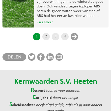
vijf overwinningen na de winterstop goed
doen. Ook vandaag tegen koploper ABS
beten de groen witten weer van zich af.
ABS had het eerste kwartier wel een ...
> lees meer
1
2
3
4
Kernwaarden S.V. Heeten
R
espect
toon je voor iedereen
E
erlijkheid
duurt het langst
S
cheidsrechter
heeft altijd gelijk, zelfs als jij daar anders