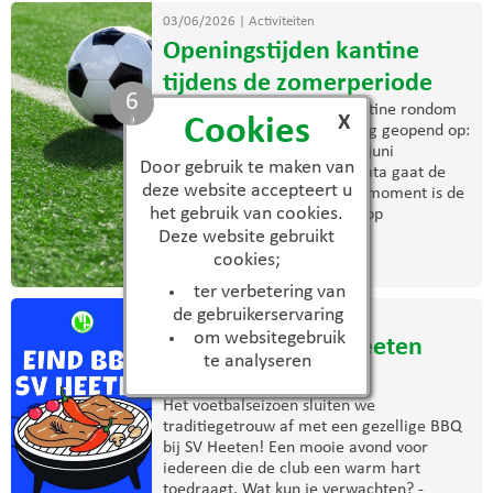
03/06/2026
|
Activiteiten
Openingstijden kantine
tijdens de zomerperiode
6
De komende weken is de kantine rondom
X
Cookies
trainingen en wedstrijden nog geopend op:
Woensdag 3 juni Zaterdag 6 juni
Door gebruik te maken van
Woensdag 10 juni Na deze data gaat de
deze website accepteert u
zomerregeling in. Vanaf dat moment is de
het gebruik van cookies.
kantine uitsluitend geopend op
donderdagavond. Wij ...
Deze website gebruikt
cookies;
> lees meer
ter verbetering van
de gebruikerservaring
03/06/2026
|
Activiteiten
om websitegebruik
Eind BBQ bij S.V. Heeten
te analyseren
2026
Het voetbalseizoen sluiten we
traditiegetrouw af met een gezellige BBQ
bij SV Heeten! Een mooie avond voor
iedereen die de club een warm hart
toedraagt. Wat kun je verwachten? -