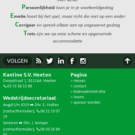
over denkt
P
ersoonlijkheid
toon je in je voorbeeldgedrag
E
motie
hoort bij het spel, maar richt die niet op een ander
C
orrigeer
en spreek elkaar aan op ongewenst gedrag
T
rots
zijn we op onze schone en opgeruimde
accommodatie
Kantine S.V. Heeten
Pagina
Dorpsstraat 1, 8111AA Heeten
> nieuws
📞05 72 38 15 88
> contact
> ledenadministratie
Wedstrijdsecretariaat
> teams
> sponsor worden
Jeugd t/m JO19 ➡️ Dhr. E. Hutten
(
contactformulier
),
📞06 22 19 07
19
Senioren ➡️ Dhr. J. Kemper
(
contactformulier
),
📞06 50 26 89
55