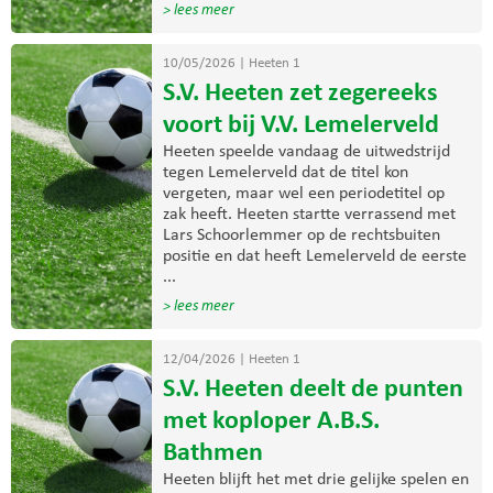
> lees meer
10/05/2026
|
Heeten 1
S.V. Heeten zet zegereeks
voort bij V.V. Lemelerveld
Heeten speelde vandaag de uitwedstrijd
tegen Lemelerveld dat de titel kon
vergeten, maar wel een periodetitel op
zak heeft. Heeten startte verrassend met
Lars Schoorlemmer op de rechtsbuiten
positie en dat heeft Lemelerveld de eerste
...
> lees meer
12/04/2026
|
Heeten 1
S.V. Heeten deelt de punten
met koploper A.B.S.
Bathmen
Heeten blijft het met drie gelijke spelen en