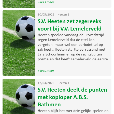
> lees meer
10/05/2026
|
Heeten 1
S.V. Heeten zet zegereeks
voort bij V.V. Lemelerveld
Heeten speelde vandaag de uitwedstrijd
tegen Lemelerveld dat de titel kon
vergeten, maar wel een periodetitel op
zak heeft. Heeten startte verrassend met
Lars Schoorlemmer op de rechtsbuiten
positie en dat heeft Lemelerveld de eerste
...
> lees meer
12/04/2026
|
Heeten 1
S.V. Heeten deelt de punten
met koploper A.B.S.
Bathmen
Heeten blijft het met drie gelijke spelen en