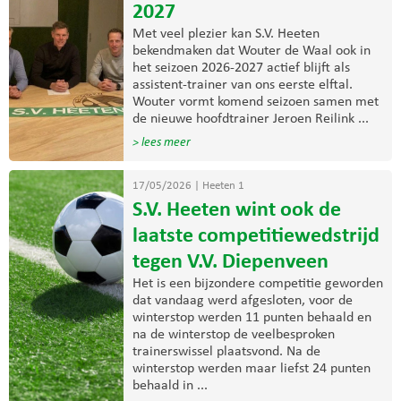
2027
Met veel plezier kan S.V. Heeten
bekendmaken dat Wouter de Waal ook in
het seizoen 2026-2027 actief blijft als
assistent-trainer van ons eerste elftal.
Wouter vormt komend seizoen samen met
de nieuwe hoofdtrainer Jeroen Reilink ...
> lees meer
17/05/2026
|
Heeten 1
S.V. Heeten wint ook de
laatste competitiewedstrijd
tegen V.V. Diepenveen
Het is een bijzondere competitie geworden
dat vandaag werd afgesloten, voor de
winterstop werden 11 punten behaald en
na de winterstop de veelbesproken
trainerswissel plaatsvond. Na de
winterstop werden maar liefst 24 punten
behaald in ...