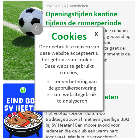
03/06/2026
|
Activiteiten
Openingstijden kantine
tijdens de zomerperiode
6
De komende weken is de kantine rondom
X
Cookies
trainingen en wedstrijden nog geopend op:
Woensdag 3 juni Zaterdag 6 juni
Door gebruik te maken van
Woensdag 10 juni Na deze data gaat de
deze website accepteert u
zomerregeling in. Vanaf dat moment is de
het gebruik van cookies.
kantine uitsluitend geopend op
donderdagavond. Wij ...
Deze website gebruikt
cookies;
> lees meer
ter verbetering van
de gebruikerservaring
03/06/2026
|
Activiteiten
om websitegebruik
Eind BBQ bij S.V. Heeten
te analyseren
2026
Het voetbalseizoen sluiten we
traditiegetrouw af met een gezellige BBQ
bij SV Heeten! Een mooie avond voor
iedereen die de club een warm hart
toedraagt. Wat kun je verwachten? -