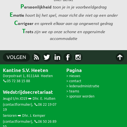
over denkt
P
ersoonlijkheid
toon je in je voorbeeldgedrag
E
motie
hoort bij het spel, maar richt die niet op een ander
C
orrigeer
en spreek elkaar aan op ongewenst gedrag
T
rots
zijn we op onze schone en opgeruimde
accommodatie
Kantine S.V. Heeten
Pagina
Dorpsstraat 1, 8111AA Heeten
> nieuws
📞05 72 38 15 88
> contact
> ledenadministratie
Wedstrijdsecretariaat
> teams
> sponsor worden
Jeugd t/m JO19 ➡️ Dhr. E. Hutten
(
contactformulier
),
📞06 22 19 07
19
Senioren ➡️ Dhr. J. Kemper
(
contactformulier
),
📞06 50 26 89
55