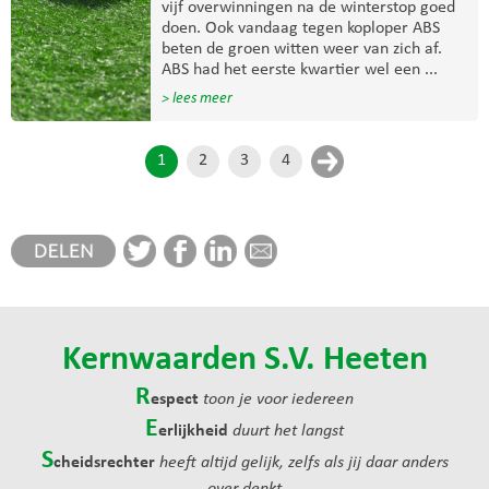
vijf overwinningen na de winterstop goed
doen. Ook vandaag tegen koploper ABS
beten de groen witten weer van zich af.
ABS had het eerste kwartier wel een ...
> lees meer
1
2
3
4
Kernwaarden S.V. Heeten
R
espect
toon je voor iedereen
E
erlijkheid
duurt het langst
S
cheidsrechter
heeft altijd gelijk, zelfs als jij daar anders