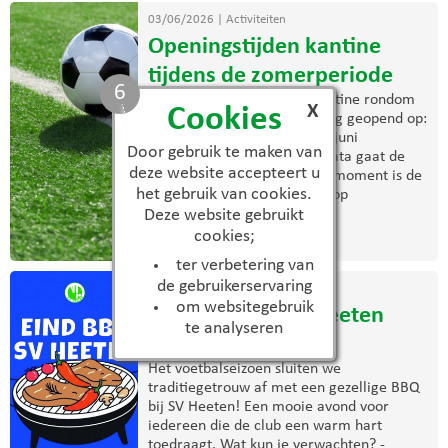
03/06/2026
|
Activiteiten
Openingstijden kantine
tijdens de zomerperiode
6
De komende weken is de kantine rondom
X
Cookies
trainingen en wedstrijden nog geopend op:
Woensdag 3 juni Zaterdag 6 juni
Door gebruik te maken van
Woensdag 10 juni Na deze data gaat de
deze website accepteert u
zomerregeling in. Vanaf dat moment is de
het gebruik van cookies.
kantine uitsluitend geopend op
donderdagavond. Wij ...
Deze website gebruikt
cookies;
> lees meer
ter verbetering van
de gebruikerservaring
03/06/2026
|
Activiteiten
om websitegebruik
Eind BBQ bij S.V. Heeten
te analyseren
2026
Het voetbalseizoen sluiten we
traditiegetrouw af met een gezellige BBQ
bij SV Heeten! Een mooie avond voor
iedereen die de club een warm hart
toedraagt. Wat kun je verwachten? -