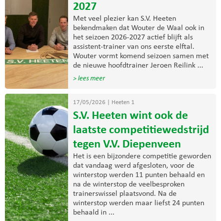
2027
Met veel plezier kan S.V. Heeten
bekendmaken dat Wouter de Waal ook in
het seizoen 2026-2027 actief blijft als
assistent-trainer van ons eerste elftal.
Wouter vormt komend seizoen samen met
de nieuwe hoofdtrainer Jeroen Reilink ...
> lees meer
17/05/2026
|
Heeten 1
S.V. Heeten wint ook de
laatste competitiewedstrijd
tegen V.V. Diepenveen
Het is een bijzondere competitie geworden
dat vandaag werd afgesloten, voor de
winterstop werden 11 punten behaald en
na de winterstop de veelbesproken
trainerswissel plaatsvond. Na de
winterstop werden maar liefst 24 punten
behaald in ...