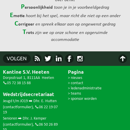
over denkt
P
ersoonlijkheid
toon je in je voorbeeldgedrag
E
motie
hoort bij het spel, maar richt die niet op een ander
C
orrigeer
en spreek elkaar aan op ongewenst gedrag
T
rots
zijn we op onze schone en opgeruimde
accommodatie
Kantine S.V. Heeten
Pagina
Dorpsstraat 1, 8111AA Heeten
> nieuws
📞05 72 38 15 88
> contact
> ledenadministratie
Wedstrijdsecretariaat
> teams
> sponsor worden
Jeugd t/m JO19 ➡️ Dhr. E. Hutten
(
contactformulier
),
📞06 22 19 07
19
Senioren ➡️ Dhr. J. Kemper
(
contactformulier
),
📞06 50 26 89
55