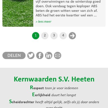
vijf overwinningen na de winterstop goed
doen. Ook vandaag tegen koploper ABS
beten de groen witten weer van zich af.
ABS had het eerste kwartier wel een ...
> lees meer
1
2
3
4
Kernwaarden S.V. Heeten
R
espect
toon je voor iedereen
E
erlijkheid
duurt het langst
S
cheidsrechter
heeft altijd gelijk, zelfs als jij daar anders