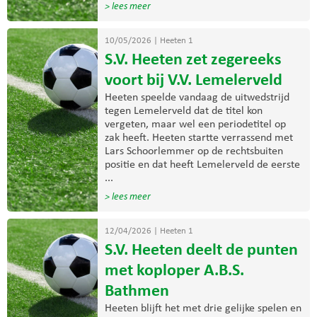
> lees meer
10/05/2026
|
Heeten 1
S.V. Heeten zet zegereeks
voort bij V.V. Lemelerveld
Heeten speelde vandaag de uitwedstrijd
tegen Lemelerveld dat de titel kon
vergeten, maar wel een periodetitel op
zak heeft. Heeten startte verrassend met
Lars Schoorlemmer op de rechtsbuiten
positie en dat heeft Lemelerveld de eerste
...
> lees meer
12/04/2026
|
Heeten 1
S.V. Heeten deelt de punten
met koploper A.B.S.
Bathmen
Heeten blijft het met drie gelijke spelen en