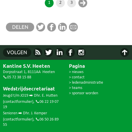
1
2
3
Kantine S.V. Heeten
Pagina
Dorpsstraat 1, 8111AA Heeten
> nieuws
📞05 72 38 15 88
> contact
> ledenadministratie
Wedstrijdsecretariaat
> teams
> sponsor worden
Jeugd t/m JO19 ➡️ Dhr. E. Hutten
(
contactformulier
),
📞06 22 19 07
19
Senioren ➡️ Dhr. J. Kemper
(
contactformulier
),
📞06 50 26 89
55